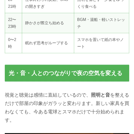
21時
の開きすぎ
くり食べる
22〜
BGM・湯船・軽いストレッ
静かさが際立ち始める
23時
チ
0〜2
スマホを置いて紙の本やノ
眠れず思考がループする
時
ート
光・音・人とのつながりで夜の空気を変える
視覚と聴覚は感情に直結しているので、
照明と音
を整える
だけで部屋の印象がガラッと変わります。新しい家具を買
わなくても、今ある電球とスマホだけで十分始められま
す。