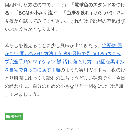
回紹介した方法の中で、まずは
「電球色のスタンドをつけ
る」「BGMを小さく流す」「白湯を飲む」
の3つだけでも
今夜から試してみてください。それだけで部屋の空気はず
いぶん柔らかくなります。
暮らしを整えることに少し興味が出てきたら、
宅配便 届
かない 問い合わせ 方法｜荷物を最短で見つける5ステッ
プ完全手順
や
ワイシャツ 襟 汚れ 落とし方｜頑固な黒ずみ
を自宅で真っ白に戻す手順
のような実用ガイドも、夜のひ
とり時間にゆっくり読むのにちょうどよい話題です。今日
の終わりに、自分のための小さなひと手間を1つだけ追加
してみましょう。
未分類
シェアする