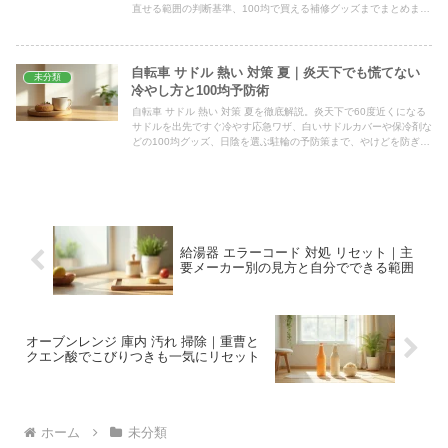
直せる範囲の判断基準、100均で買える補修グッズまでまとめまし
た。
自転車 サドル 熱い 対策 夏｜炎天下でも慌てない
未分類
冷やし方と100均予防術
自転車 サドル 熱い 対策 夏を徹底解説。炎天下で60度近くになる
サドルを出先ですぐ冷やす応急ワザ、白いサドルカバーや保冷剤な
どの100均グッズ、日陰を選ぶ駐輪の予防策まで、やけどを防ぎな
がら今日から手軽に試せる具体策をまとめました。
給湯器 エラーコード 対処 リセット｜主
要メーカー別の見方と自分でできる範囲
オーブンレンジ 庫内 汚れ 掃除｜重曹と
クエン酸でこびりつきも一気にリセット
ホーム
未分類