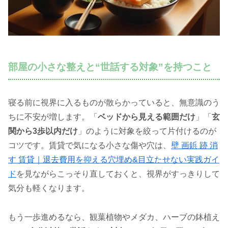
部屋の小さな整えと“世話する対象”を持つこと
寝る前に視界に入るものが散らかっていると、無意識のう
ちに不安が増します。「
ベッドから見える範囲だけ
」「
玄
関から3歩以内だけ
」のように対象を絞って片付けるのが
コツです。賃貸で気になる小さな傷や穴は、
壁 画鋲 跡 消
す 賃貸｜退去費用を抑える穴埋め&目立たせない実践ガイ
ド
を見ながらこっそり直しておくと、視界がすっきりして
気分も軽くなります。
もう一歩進めるなら、観葉植物やメダカ、ハーブの鉢植え