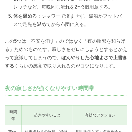
レッチなど、毎晩同じ流れを2〜3個用意する。
体を温める
：シャワーで済ませず、湯船かフットバ
スで足先を温めてから布団に入る。
この5つは「不安を消す」のではなく「夜の輪郭を和らげ
る」ためのものです。寂しさをゼロにしようとするとかえ
って意識してしまうので、
ぼんやりした心地よさで上書き
する
くらいの感覚で取り入れるのがコツになります。
夜の寂しさが強くなりやすい時間帯
時間
起きやすいこと
有効なアクション
帯
20〜
仕事終わりの反動、SNS
照明を落とす・夕食をゆっ