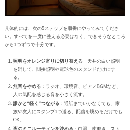
具体的には、次の5ステップを順番にやってみてくださ
い。すべてを一度に整える必要はなく、できそうなところ
から1つずつで十分です。
照明をオレンジ寄りに切り替える
：天井の白い照明
を消して、間接照明や電球色のスタンドだけにす
る。
無音をやめる
：ラジオ、環境音、ピアノBGMなど、
人の気配を感じる音を小さく流す。
誰かと“軽く”つながる
：通話までいかなくても、家
族や友人にスタンプ1つ送る、配信を眺めるだけでも
OK。
夜のミニルーティンを決める
：白湯、歯磨き、スト