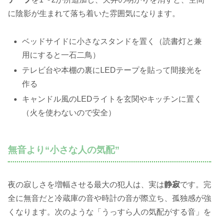
に陰影が生まれて落ち着いた雰囲気になります。
ベッドサイドに小さなスタンドを置く（読書灯と兼
用にすると一石二鳥）
テレビ台や本棚の裏にLEDテープを貼って間接光を
作る
キャンドル風のLEDライトを玄関やキッチンに置く
（火を使わないので安全）
無音より“小さな人の気配”
夜の寂しさを増幅させる最大の犯人は、実は
静寂
です。完
全に無音だと冷蔵庫の音や時計の音が際立ち、孤独感が強
くなります。次のような「うっすら人の気配がする音」を