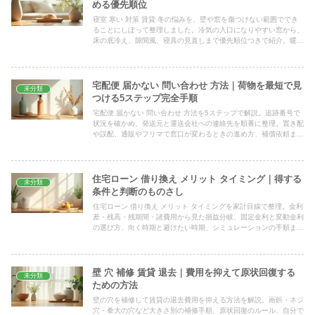
める優先順位
寝室 寒い 対策 賃貸 冬の悩みを、壁や窓を傷つけない範囲ででき
ることにしぼって整理しました。冷気の入口になりやすい窓から、
床の底冷え、隙間風、寝具の見直しまで優先順位つきで紹介。暖房
器具を安全に使うコツと、結露やカビを招かない換気の考え方もま
とめています。
宅配便 届かない 問い合わせ 方法｜荷物を最短で見
未分類
つける5ステップ完全手順
宅配便 届かない 問い合わせ 方法を5ステップで解説。追跡番号で
状況を確かめ、発送元と運送会社への連絡先を順番に整理。置き配
や誤配、通販やフリマで窓口が変わるときの進め方、補償依頼まで
を家で落ち着いて動ける流れにまとめました。
住宅ローン 借り換え メリット タイミング｜得する
未分類
条件と判断のものさし
住宅ローン 借り換え メリット タイミングを家計目線で整理。金利
差・残高・残期間・諸費用から見た損益分岐、固定金利と変動金利
の選び方、向く時期と避けたい時期、シミュレーションの手順まで
判断のものさしを具体的に解説します。
壁 穴 補修 賃貸 退去｜費用を抑えて原状回復する
未分類
ための方法
壁の穴を補修して賃貸の退去費用を抑える方法を解説。画鋲・ネジ
穴・拳大の穴など大きさ別の補修手順、原状回復のルール、自分で