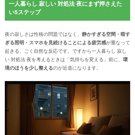
一人暮らし 寂しい 対処法 夜にまず押さえた
い5ステップ
夜の寂しさは性格の問題ではなく、
静かすぎる空間・暗す
ぎる照明・スマホを見続けることによる疲労感
が重なって
起きる、ごく自然な反応です。ですから一人暮らし 寂し
い 対処法 夜を考えるときは「気持ちを変える」前に、
環
境のほうを少し整える
のが近道になります。