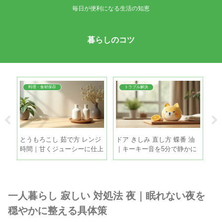
毎日が便利になる生活の知恵
暮らしのコツ
料理・食材保存
トラブル解決
故障
とうもろこし 茹で方 レンジ
ドア きしみ 直し方 蝶番 油
鶏
でで
時間｜甘くジューシーに仕上
｜キーキー音を5分で静かに
ツ
げる本数別の目安
する手順
と
一人暮らし 寂しい 対処法 夜｜眠れない夜を
穏やかに整える具体策