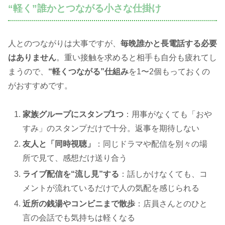
“軽く”誰かとつながる小さな仕掛け
人とのつながりは大事ですが、
毎晩誰かと長電話する必要
はありません
。重い接触を求めると相手も自分も疲れてし
まうので、
“軽くつながる”仕組み
を1〜2個もっておくの
がおすすめです。
家族グループにスタンプ1つ
：用事がなくても「おや
すみ」のスタンプだけで十分。返事を期待しない
友人と「同時視聴」
：同じドラマや配信を別々の場
所で見て、感想だけ送り合う
ライブ配信を“流し見”する
：話しかけなくても、コ
メントが流れているだけで人の気配を感じられる
近所の銭湯やコンビニまで散歩
：店員さんとのひと
言の会話でも気持ちは軽くなる