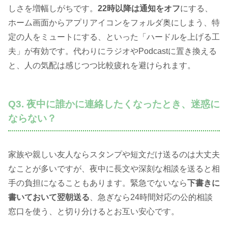
しさを増幅しがちです。
22時以降は通知をオフ
にする、
ホーム画面からアプリアイコンをフォルダ奥にしまう、特
定の人をミュートにする、といった「ハードルを上げる工
夫」が有効です。代わりにラジオやPodcastに置き換える
と、人の気配は感じつつ比較疲れを避けられます。
Q3. 夜中に誰かに連絡したくなったとき、迷惑に
ならない？
家族や親しい友人ならスタンプや短文だけ送るのは大丈夫
なことが多いですが、夜中に長文や深刻な相談を送ると相
手の負担になることもあります。緊急でないなら
下書きに
書いておいて翌朝送る
、急ぎなら24時間対応の公的相談
窓口を使う、と切り分けるとお互い安心です。