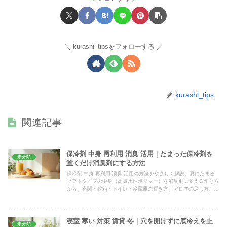
kurashi_tipsをフォローする
kurashi_tips
関連記事
保冷剤 中身 再利用 消臭 活用｜たまった保冷剤を
未分類
置くだけ消臭剤にする方法
保冷剤 中身 再利用 消臭 活用の方法をやさしく解説。夏にたまる
ソフトタイプの中身（高吸水性ポリマー）を消臭剤に変える作り方
から、玄関・靴箱・トイレ・冷蔵庫の置き方、アロマの足し方、排
水に流さない安全な捨て方まで具体的にまとめました。
寝室 寒い 対策 賃貸 冬｜穴を開けずに底冷えを止
未分類