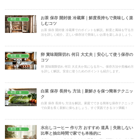
お茶 保存 開封後 冷蔵庫｜鮮度長持ちで美味しく楽
料理・食材保存
しむコツ
お茶 保存 開封後 冷蔵庫でのポイントを解説。鮮度と風味を守る方
法を詳しく紹介。正しい保存法で美味しいお茶を楽しみましょう。
卵 賞味期限切れ 何日 大丈夫｜安心して使う保存の
料理・食材保存
コツ
卵 賞味期限切れ 何日 大丈夫か気になる方へ。保存方法や見極め方
を詳しく解説。安全に使うためのポイントも紹介します。
白菜 保存 長持ち 方法｜新鮮さを保つ簡単テクニッ
料理・食材保存
ク
白菜 保存 長持ち 方法を解説。家庭でできる簡単な保存テクニック
で白菜を長く新鮮に保ちましょう。すぐ実践できるコツ満載！
水出しコーヒー 作り方 おすすめ 道具｜失敗しない
料理・食材保存
比率と抽出時間で家でも本格的に