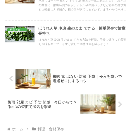
水出しコーヒー 作り方 おすすめ 道具を一気に解説します。水と豆
の黄金比、抽出時間の目安、ボトルや専用パックなど器具の選び方
を比較表つきで紹介。初心者が家でつまずかず、まろやかで本格的
な一杯を毎朝つくれるコツをまとめました。
ほうれん草 冷凍 生のまま できる｜簡単保存で鮮度
料理・食材保存
長持ち
ほうれん草 冷凍 生のまま できる方法を解説。手軽に保存して栄養
も風味もキープ。今すぐ試して食材ロスを減らそう！
蜘蛛 家 出ない 対策 予防｜侵入を防いで
遭遇ゼロにするコツ
梅雨 部屋 カビ 予防 簡単｜今日からでき
る5つの習慣で湿気を撃退
ホーム
料理・食材保存