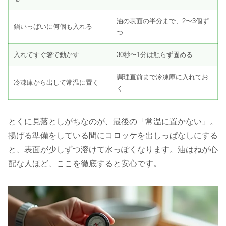
油の表面の半分まで、2〜3個ず
鍋いっぱいに何個も入れる
つ
入れてすぐ箸で動かす
30秒〜1分は触らず固める
調理直前まで冷凍庫に入れてお
冷凍庫から出して常温に置く
く
とくに見落としがちなのが、最後の「常温に置かない」。
揚げる準備をしている間にコロッケを出しっぱなしにする
と、表面が少しずつ溶けて水っぽくなります。油はねが心
配な人ほど、ここを徹底すると安心です。