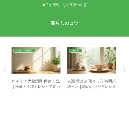
毎日が便利になる生活の知恵
暮らしのコツ
料理・食材保存
未分類
故障
きゅうり 大量消費 保存 方法
衣類 黄ばみ 落とし方 時間が
冷
でで
｜冷蔵・冷凍とレシピで使い
経った｜諦めかけた古いシミ
単
きるコツ
も家庭で復活させる方法
を