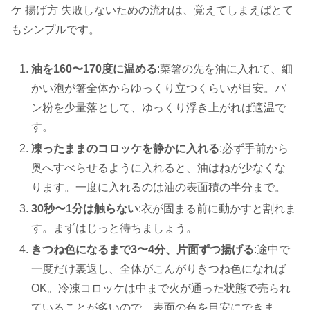
ケ 揚げ方 失敗しないための流れは、覚えてしまえばとて
もシンプルです。
油を160〜170度に温める
:菜箸の先を油に入れて、細
かい泡が箸全体からゆっくり立つくらいが目安。パ
ン粉を少量落として、ゆっくり浮き上がれば適温で
す。
凍ったままのコロッケを静かに入れる
:必ず手前から
奥へすべらせるように入れると、油はねが少なくな
ります。一度に入れるのは油の表面積の半分まで。
30秒〜1分は触らない
:衣が固まる前に動かすと割れま
す。まずはじっと待ちましょう。
きつね色になるまで3〜4分、片面ずつ揚げる
:途中で
一度だけ裏返し、全体がこんがりきつね色になれば
OK。冷凍コロッケは中まで火が通った状態で売られ
ていることが多いので、表面の色を目安にできま