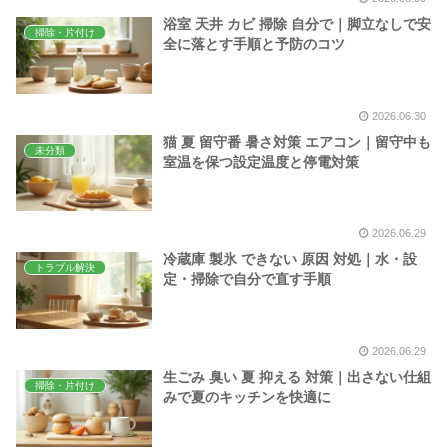
浴室 天井 カビ 掃除 自分で｜脚立なしで安
掃除・片付け
全に落とす手順と予防のコツ
2026.06.30
猫 夏 留守番 暑さ対策 エアコン｜留守中も
未分類
室温を保つ設定温度と停電対策
2026.06.29
冷蔵庫 製氷 できない 原因 対処｜水・設
トラブル解決
定・掃除で自分で直す手順
2026.06.29
生ごみ 臭い 夏 抑える 対策｜出さない仕組
掃除・片付け
みで夏のキッチンを快適に