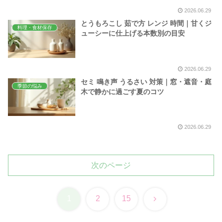
2026.06.29
とうもろこし 茹で方 レンジ 時間｜甘くジ
料理・食材保存
ューシーに仕上げる本数別の目安
2026.06.29
セミ 鳴き声 うるさい 対策｜窓・遮音・庭
季節の悩み
木で静かに過ごす夏のコツ
2026.06.29
次のページ
次
1
2
15
へ