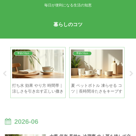
毎日が便利になる生活の知恵
暮らしのコツ
季節の悩み
季節の悩み
ら
打ち水 効果 やり方 時間帯｜
夏 ペットボトル 凍らせる コ
ア
の時
涼しさを引き出す正しい撒き
ツ｜長時間冷たさをキープす
い
方と注意点
る5つの方法
り
2026-06