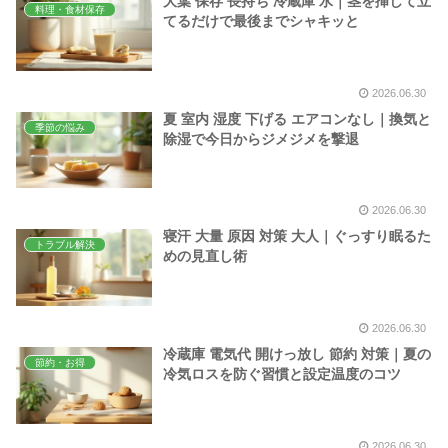
大葉 保存 長持ち 冷蔵庫 水｜茎を挿して立
料理・食材保存
てるだけで最後までシャキッと
2026.06.30
夏 室内 湿度 下げる エアコンなし｜換気と
季節の悩み
除湿で今日からジメジメを撃退
2026.06.30
寝汗 大量 原因 対策 大人｜ぐっすり眠るた
トラブル解決
めの見直し術
2026.06.30
冷蔵庫 電気代 開けっ放し 節約 対策｜夏の
節約・お得
冷気ロスを防ぐ習慣と設定温度のコツ
2026.06.30