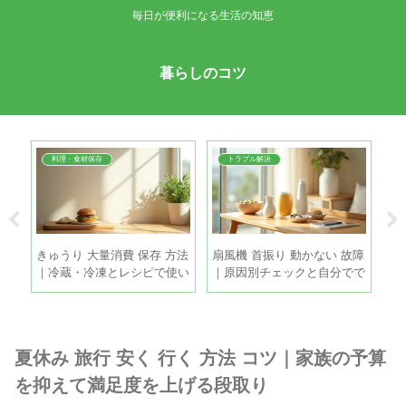
毎日が便利になる生活の知恵
暮らしのコツ
料理・食材保存
トラブル解決
ち｜
きゅうり 大量消費 保存 方法
扇風機 首振り 動かない 故障
打
目安
｜冷蔵・冷凍とレシピで使い
｜原因別チェックと自分でで
涼
きるコツ
きる直し方
方
夏休み 旅行 安く 行く 方法 コツ｜家族の予算
を抑えて満足度を上げる段取り