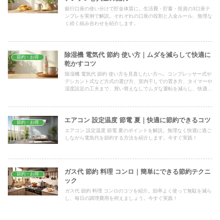
銀行口座の使い分けで貯金体質に。生活費・貯蓄・投資の3口座テ
ンプレを実例で解説。それぞれの口座の役割と入金ルール、無理な
く続く組み合わせを紹介します。
除湿機 電気代 節約 使い方｜ムダを減らして快適に
節約・お得
乾かすコツ
除湿機 電気代 節約 使い方を見直したい方へ。コンプレッサー式や
デシカント式など方式の選び方、室内干しでの置き方、タイマーや
湿度設定の工夫まで、買い替えなしでムダな運転を減らし、快適に
乾かすための実用的なコツをわかりやすくまとめました。
エアコン 設定温度 節電 夏｜快適に節約できるコツ
節約・お得
エアコン 設定温度 節電 夏のポイントを解説。無理なく快適に過ご
しながら電気代を節約する方法を紹介します。今すぐ実践！
ガス代 節約 料理 コンロ｜簡単にできる節約テクニ
節約・お得
ック
ガス代 節約 料理 コンロのコツを紹介。効率よく使って無駄を減ら
し、毎日の調理費用を抑えましょう。今すぐ実践！