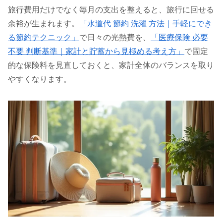
旅行費用だけでなく毎月の支出を整えると、旅行に回せる
余裕が生まれます。
「水道代 節約 洗濯 方法｜手軽にでき
る節約テクニック」
で日々の光熱費を、
「医療保険 必要
不要 判断基準｜家計と貯蓄から見極める考え方」
で固定
的な保険料を見直しておくと、家計全体のバランスを取り
やすくなります。