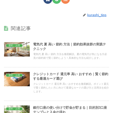
kurashi_tips
関連記事
電気代 夏 高い 節約 方法｜節約効果抜群の実践テ
節約・お得
クニック
電気代 夏 高い 節約 方法を徹底解説。夏の電気代が気になる方必
見の節約術で賢く節約しよう！具体的な方法も紹介します。
クレジットカード 還元率 高い おすすめ｜賢く節約
節約・お得
する最適カード選び
クレジットカード 還元率 高い おすすめを徹底解説。ポイント還元
で賢く節約したい方に向けて最適なカードの選び方と活用法を紹介
します。
銀行口座の使い分けで貯金が貯まる｜目的別3口座
節約・お得
テンプレと入金の流れ