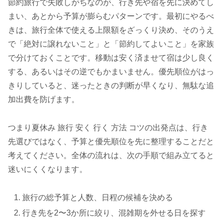
節約旅行で失敗しがちなのが、行き先や宿を先に決めてし
まい、あとから予算が膨らむパターンです。最初にやるべ
きは、旅行全体で使える上限額をざっくり決め、そのうえ
で「絶対に譲れないこと」と「節約してよいこと」を家族
で分けておくことです。移動は安く済ませて宿は少し良く
する、あるいはその逆でもかまいません。優先順位がはっ
きりしていると、迷ったときの判断が早くなり、無駄な追
加出費を防げます。
つまり夏休み 旅行 安く 行く 方法 コツの出発点は、行き
先選びではなく、予算と優先順位を先に整理することだと
考えてください。全体の流れは、次の手順で組み立てると
迷いにくくなります。
旅行の総予算と人数、日程の候補を決める
行き先を2〜3か所に絞り、混雑期を外せる日を探す