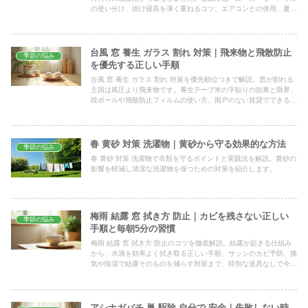
の使い分け、掛け寝具を薄く重ねるコツ、エアコンとの併用、夏物
を洗って片づけるタイミングまで、今夜から試せる形でまとめてい
ます。
台風 窓 養生 ガラス 割れ 対策｜飛来物と飛散防止
季節の悩み
を優先する正しい手順
台風 窓 養生 ガラス 割れ 対策を優先順位つきで解説。窓が割れる
主因は風圧より飛来物です。養生テープ米の字貼りの効果と限界、
段ボールや飛散防止フィルムの使い方、雨戸のない賃貸でできる工
夫まで、今日から実践できる手順をまとめました。
春 黄砂 対策 洗濯物｜黄砂から守る効果的な方法
季節の悩み
春 黄砂 対策 洗濯物で衣類を守るポイントと実践法を解説。黄砂の
影響を軽減し清潔な洗濯物を保つための対策を紹介します。
梅雨 結露 窓 拭き方 防止｜カビを残さない正しい
季節の悩み
手順と毎朝5分の習慣
梅雨 結露 窓 拭き方 防止のコツを徹底解説。結露が起きる仕組み
から、水滴を効率よく拭き取る正しい手順、サッシのカビ予防、換
気や除湿で結露そのものを減らす対策まで、特別な道具なしで今日
から家庭で試せる方法をやさしくまとめました。
アシナガバチ 巣 駆除 自分で 安全｜失敗しない時