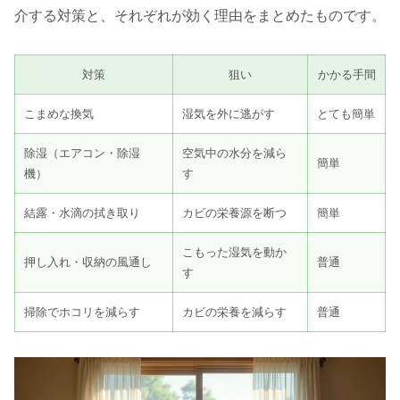
介する対策と、それぞれが効く理由をまとめたものです。
対策
狙い
かかる手間
こまめな換気
湿気を外に逃がす
とても簡単
除湿（エアコン・除湿
空気中の水分を減ら
簡単
機）
す
結露・水滴の拭き取り
カビの栄養源を断つ
簡単
こもった湿気を動か
押し入れ・収納の風通し
普通
す
掃除でホコリを減らす
カビの栄養を減らす
普通