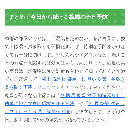
まとめ：今日から続ける梅雨のカビ予防
梅雨の部屋のカビは、「湿気をためない」を合言葉に、換
気・除湿・拭き取りを習慣化すれば、特別な手間をかけな
くても十分に防げます。押し入れやエアコンなど、場所ご
との弱点を意識すれば効果はさらに高まります。湿度の高
い季節は、洗濯物の臭い対策も合わせて知っておくと快適
です。関連して「
梅雨 洗濯物 部屋干し 臭い 対策｜生乾き
臭を防ぐ実践テクニック
」もチェックしてみてください。
乾燥が気になる季節には「
冬 暖房 乾燥 対策 加湿器なし｜
簡単に快適な室内環境を作る方法
」や「
冬 唇 乾燥 対策 リ
ップ｜しっとり潤う簡単ケア法
」も役立ちます。まずは今
日、窓を開けて5分の換気から始めてみましょう。