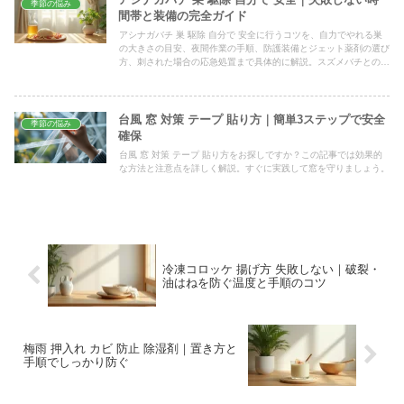
季節の悩み
間帯と装備の完全ガイド
アシナガバチ 巣 駆除 自分で 安全に行うコツを、自力でやれる巣
の大きさの目安、夜間作業の手順、防護装備とジェット薬剤の選び
方、刺された場合の応急処置まで具体的に解説。スズメバチとの見
分け方や業者へ依頼すべき判断基準もまとめました。
台風 窓 対策 テープ 貼り方｜簡単3ステップで安全
季節の悩み
確保
台風 窓 対策 テープ 貼り方をお探しですか？この記事では効果的
な方法と注意点を詳しく解説。すぐに実践して窓を守りましょう。
冷凍コロッケ 揚げ方 失敗しない｜破裂・
油はねを防ぐ温度と手順のコツ
梅雨 押入れ カビ 防止 除湿剤｜置き方と
手順でしっかり防ぐ