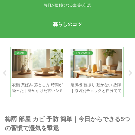
毎日が便利になる生活の知恵
暮らしのコツ
未分類
トラブル解決
夏
衣類 黄ばみ 落とし方 時間が
扇風機 首振り 動かない 故障
換
る5
経った｜諦めかけた古いシミ
｜原因別チェックと自分でで
｜
も家庭で復活させる方法
きる直し方
敗
梅雨 部屋 カビ 予防 簡単｜今日からできる5つ
の習慣で湿気を撃退