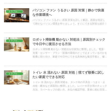
パソコン ファン うるさい 原因 対策｜静かで快適
トラブル解決
な作業環境へ
パソコン ファン うるさい 原因 対策を詳しく解説。原因を特定し
て静かなパソコン環境を作りましょう。すぐにできる対策も紹介！
ロボット掃除機 動かない 対処法｜原因別チェック
トラブル解決
で今日中に復活させる方法
ロボット掃除機 動かない 対処法を症状別に整理しました。電源・
充電・センサー・ブラシ・部屋の環境のどこで止まっているのかを
順番に切り分け、家庭で今日中にできる具体的な復旧手順と、修理
や買い替えを検討する目安までまとめて紹介します。
トイレ 水 流れない 原因 対処｜慌てず順番に試し
トラブル解決
たい家庭でできる対応
トイレ 水 流れない 原因 対処を、タンク内の不具合・つまり・止
水栓・断水など原因別に整理しました。レバーや浮き球のチェック
方法、ラバーカップの使い方、水位の確認手順、業者に頼む目安ま
で、慌てず段階的に試せるようにまとめています。