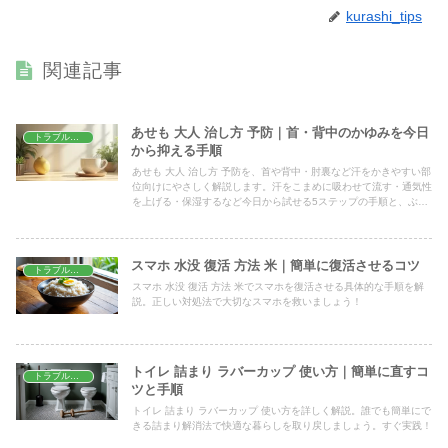
kurashi_tips
関連記事
あせも 大人 治し方 予防｜首・背中のかゆみを今日
トラブル解決
から抑える手順
あせも 大人 治し方 予防を、首や背中・肘裏など汗をかきやすい部
位向けにやさしく解説します。汗をこまめに吸わせて流す・通気性
を上げる・保湿するなど今日から試せる5ステップの手順と、ぶり
返さない予防のコツ、皮膚科を受診したほうがよい目安まで具体的
にまとめました。
スマホ 水没 復活 方法 米｜簡単に復活させるコツ
トラブル解決
スマホ 水没 復活 方法 米でスマホを復活させる具体的な手順を解
説。正しい対処法で大切なスマホを救いましょう！
トイレ 詰まり ラバーカップ 使い方｜簡単に直すコ
トラブル解決
ツと手順
トイレ 詰まり ラバーカップ 使い方を詳しく解説。誰でも簡単にで
きる詰まり解消法で快適な暮らしを取り戻しましょう。すぐ実践！