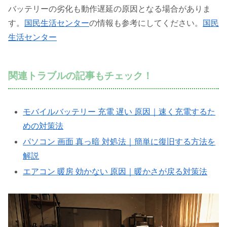
バッテリーの劣化も動作遅延の原因となる場合がありま
す。
国民生活センター
の情報も参考にしてください。
国民
生活センター
関連トラブルの記事もチェック！
モバイルバッテリー 充電 遅い 原因｜速く充電するた
めの対策法
パソコン 画面 真っ暗 対処法｜簡単に復旧する方法を
解説
エアコン 暖房 効かない 原因｜暖かさが戻る対策法