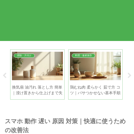
掃除・片付け
料理・食材保存
夏
換気扇 油汚れ 落とし方 簡単
鶏むね肉 柔らかく 茹で方 コ
冷
る5
｜浸け置きから仕上げまで失
ツ｜パサつかせない基本手順
簡
敗しない時短掃除
とちょい足しテク
霜
スマホ 動作 遅い 原因 対策｜快適に使うため
の改善法