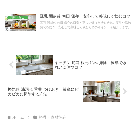
ト後の変色対策と冷凍保存まで、旬の桃をおいしく食べる手順をま
とめました。
豆乳 開封後 何日 保存｜安心して美味しく飲むコツ
料理・食材保存
豆乳 開封後 何日 保存の目安と正しい保存方法を解説。腐敗や風味
劣化を防ぎ、安心して美味しく飲むためのポイントも紹介します。
キッチン 蛇口 根元 汚れ 掃除｜簡単でき
れいに保つコツ
換気扇 油汚れ 重曹 つけおき｜簡単にピ
カピカに掃除する方法
ホーム
料理・食材保存