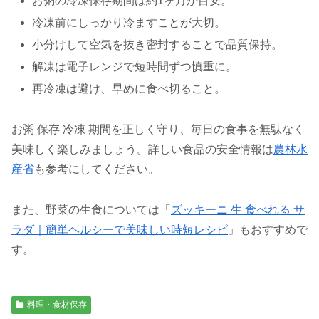
お粥の冷凍保存期間は約1ヶ月が目安。
冷凍前にしっかり冷ますことが大切。
小分けして空気を抜き密封することで品質保持。
解凍は電子レンジで短時間ずつ慎重に。
再冷凍は避け、早めに食べ切ること。
お粥 保存 冷凍 期間を正しく守り、毎日の食事を無駄なく
美味しく楽しみましょう。詳しい食品の安全情報は
農林水
産省
も参考にしてください。
また、野菜の生食については「
ズッキーニ 生 食べれる サ
ラダ｜簡単ヘルシーで美味しい時短レシピ
」もおすすめで
す。
料理・食材保存