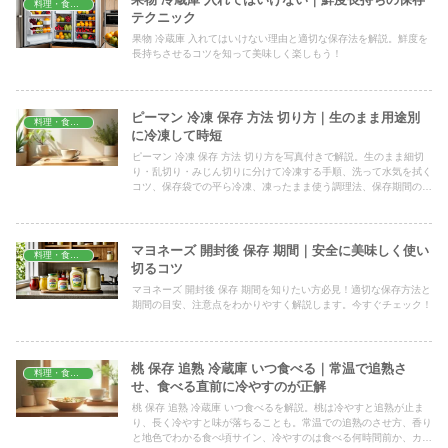
料理・食材保存
テクニック
果物 冷蔵庫 入れてはいけない理由と適切な保存法を解説。鮮度を
長持ちさせるコツを知って美味しく楽しもう！
ピーマン 冷凍 保存 方法 切り方｜生のまま用途別
料理・食材保存
に冷凍して時短
ピーマン 冷凍 保存 方法 切り方を写真付きで解説。生のまま細切
り・乱切り・みじん切りに分けて冷凍する手順、洗って水気を拭く
コツ、保存袋での平ら冷凍、凍ったまま使う調理法、保存期間の目
安まで、家庭ですぐ試せる内容をまとめました。
マヨネーズ 開封後 保存 期間｜安全に美味しく使い
料理・食材保存
切るコツ
マヨネーズ 開封後 保存 期間を知りたい方必見！適切な保存方法と
期間の目安、注意点をわかりやすく解説します。今すぐチェック！
桃 保存 追熟 冷蔵庫 いつ食べる｜常温で追熟さ
料理・食材保存
せ、食べる直前に冷やすのが正解
桃 保存 追熟 冷蔵庫 いつ食べるを解説。桃は冷やすと追熟が止ま
り、長く冷やすと味が落ちることも。常温での追熟のさせ方、香り
と地色でわかる食べ頃サイン、冷やすのは食べる何時間前か、カッ