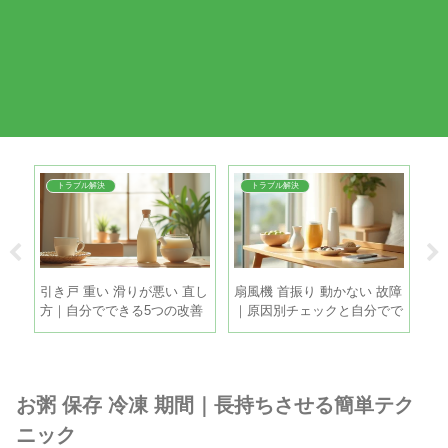
トラブル解決
トラブル解決
夏
引き戸 重い 滑りが悪い 直し
扇風機 首振り 動かない 故障
麦
る5
方｜自分でできる5つの改善
｜原因別チェックと自分でで
冷
策
きる直し方
と
お粥 保存 冷凍 期間｜長持ちさせる簡単テク
ニック