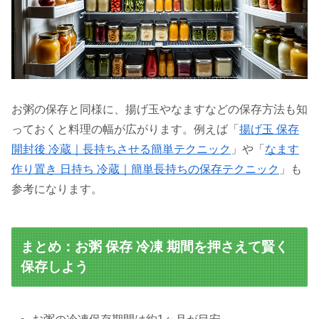
お粥の保存と同様に、揚げ玉やなますなどの保存方法も知
っておくと料理の幅が広がります。例えば「
揚げ玉 保存
開封後 冷蔵｜長持ちさせる簡単テクニック
」や「
なます
作り置き 日持ち 冷蔵｜簡単長持ちの保存テクニック
」も
参考になります。
まとめ：お粥 保存 冷凍 期間を押さえて賢く
保存しよう