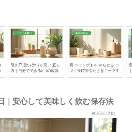
トラブル解決
季節の悩み
冷
引き戸 重い 滑りが悪い 直し
夏 ペットボトル 凍らせる コ
扇
玉
方｜自分でできる5つの改善
ツ｜長時間冷たさをキープす
策
る5つの方法
何日｜安心して美味しく飲む保存法
2025.12.01