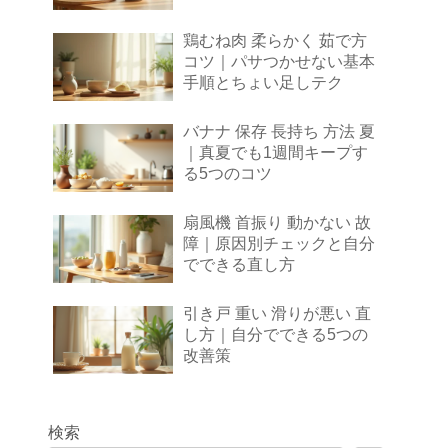
鶏むね肉 柔らかく 茹で方
コツ｜パサつかせない基本
手順とちょい足しテク
バナナ 保存 長持ち 方法 夏
｜真夏でも1週間キープす
る5つのコツ
扇風機 首振り 動かない 故
障｜原因別チェックと自分
でできる直し方
引き戸 重い 滑りが悪い 直
し方｜自分でできる5つの
改善策
検索