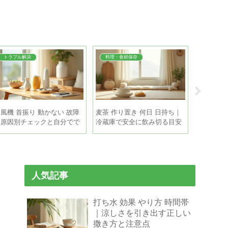
トラブル解決
料理・食材保存
料理・食
風機 首振り 動かない 故障
麦茶 作り置き 何日 日持ち｜
枝豆 茹で
｜原因別チェックと自分でで
冷蔵庫で安全に飲み切る目安
｜色よく
きる直し方
と保存のコツ
順
人気記事
打ち水 効果 やり方 時間帯
｜涼しさを引き出す正しい
撒き方と注意点