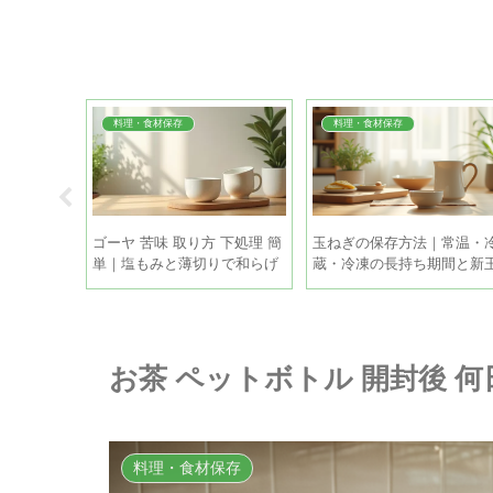
料理・食材保存
料理・食材保存
 時間帯｜
ゴーヤ 苦味 取り方 下処理 簡
玉ねぎの保存方法｜常温・
正しい撒き
単｜塩もみと薄切りで和らげ
蔵・冷凍の長持ち期間と新
る手順
ねぎの違い
お茶 ペットボトル 開封後 
料理・食材保存