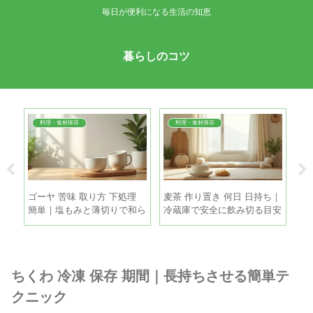
毎日が便利になる生活の知恵
暮らしのコツ
料理・食材保存
料理・食材保存
間｜
ゴーヤ 苦味 取り方 下処理
麦茶 作り置き 何日 日持ち｜
ド
理
簡単｜塩もみと薄切りで和ら
冷蔵庫で安全に飲み切る目安
｜
げる手順
と保存のコツ
す
ちくわ 冷凍 保存 期間｜長持ちさせる簡単テ
クニック