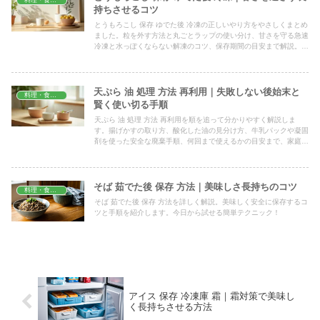
料理・食材保存
持ちさせるコツ
とうもろこし 保存 ゆでた後 冷凍の正しいやり方をやさしくまとめ
ました。粒を外す方法と丸ごとラップの使い分け、甘さを守る急速
冷凍と水っぽくならない解凍のコツ、保存期間の目安まで解説。買
いすぎても甘みを落とさず最後までおいしく使い切りたい人向けの
実用ガイドです。
天ぷら 油 処理 方法 再利用｜失敗しない後始末と
料理・食材保存
賢く使い切る手順
天ぷら 油 処理 方法 再利用を順を追って分かりやすく解説しま
す。揚げかすの取り方、酸化した油の見分け方、牛乳パックや凝固
剤を使った安全な廃棄手順、何回まで使えるかの目安まで、家庭の
台所ですぐ実践できる具体的な流れでまとめました。
そば 茹でた後 保存 方法｜美味しさ長持ちのコツ
料理・食材保存
そば 茹でた後 保存 方法を詳しく解説。美味しく安全に保存するコ
ツと手順を紹介します。今日から試せる簡単テクニック！
アイス 保存 冷凍庫 霜｜霜対策で美味し
く長持ちさせる方法