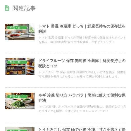
関連記事
トマト 常温 冷蔵庫 どっち｜鮮度長持ちの保存法を
料理・食材保存
解説
トマト 常温 冷蔵庫 どっちが正解？鮮度を保つ保存方法とポイント
を解説。毎日の料理に役立つ情報満載。今すぐチェック！
ドライフルーツ 保存 開封後 冷蔵庫｜鮮度長持ちの
料理・食材保存
秘訣とコツ
ドライフルーツ 保存 開封後 冷蔵庫での正しい方法を解説。鮮度を
守り風味を長持ちさせるコツを知って無駄を減らしましょう。
ネギ 冷凍 切り方 パラパラ｜簡単に使えて便利な保
料理・食材保存
存法
ネギ 冷凍 切り方 パラパラで毎日の料理が時短に。効果的な切り方
と冷凍テクを解説。今すぐ試してストレスフリーに！
とうもろこし 保存 ゆでた後 冷凍｜甘さを逃さず長