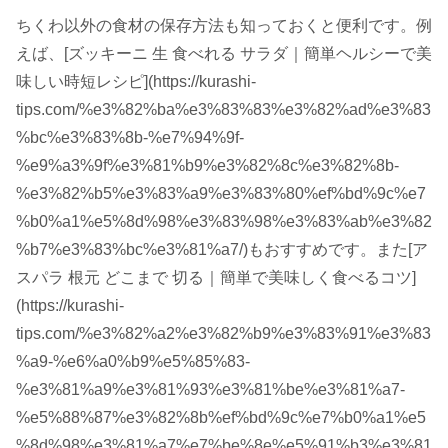
ちくわ以外の食材の保存方法も知っておくと便利です。例
えば、[ズッキーニ 生 食べれる サラダ｜簡単ヘルシーで美
味しい時短レシピ](https://kurashi-
tips.com/%e3%82%ba%e3%83%83%e3%82%ad%e3%83
%bc%e3%83%8b-%e7%94%9f-
%e9%a3%9f%e3%81%b9%e3%82%8c%e3%82%8b-
%e3%82%b5%e3%83%a9%e3%83%80%ef%bd%9c%e7
%b0%a1%e5%8d%98%e3%83%98%e3%83%ab%e3%82
%b7%e3%83%bc%e3%81%a7/)もおすすめです。また[ア
スパラ 根元 どこまで 切る｜簡単で美味しく食べるコツ]
(https://kurashi-
tips.com/%e3%82%a2%e3%82%b9%e3%83%91%e3%83
%a9-%e6%a0%b9%e5%85%83-
%e3%81%a9%e3%81%93%e3%81%be%e3%81%a7-
%e5%88%87%e3%82%8b%ef%bd%9c%e7%b0%a1%e5
%8d%98%e3%81%a7%e7%be%8e%e5%91%b3%e3%81