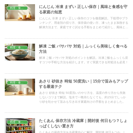
にんじん 冷凍 まずい 正しい保存｜風味と食感を守
料理・食材保存
る家庭の知恵
にんじん 冷凍 まずい 正しい保存のコツを徹底解説。下処理やブラ
ンチング、用途別の切り方、保存袋の使い方、凍ったまま加熱する
解凍方法まで、家庭ですぐ試せる手順をまとめて紹介し、風味と食
感をしっかり守る具体策がわかります。
解凍 ご飯 パサパサ 対処｜ふっくら美味しく食べる
料理・食材保存
方法
解凍 ご飯 パサパサ 対処のポイントを解説。冷凍ご飯をふっくら戻
すコツや手軽な方法を紹介します。すぐ実践できる対処法も必見！
あさり 砂抜き 時短 50度洗い｜15分で旨みもアップ
料理・食材保存
する最速テク
あさり 砂抜き 時短 50度洗いのやり方を、温度の作り方から失敗
しないコツまで解説。塩水で一晩待たなくても、約15分でしっか
り砂を吐かせて旨みも引き出す家庭向けの手順をまとめました。
たくあん 保存方法 冷蔵庫｜開封後 何日もつ？しょ
料理・食材保存
っぱくしない置き方
たくあんの保存方法を冷蔵庫中心に解説。開封後 何日もつか、し