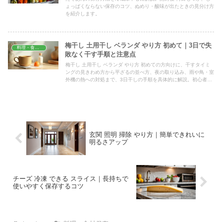
ょっぱくならない保存のコツ、ぬめり・酸味が出たときの見分け方
を紹介します。
梅干し 土用干し ベランダ やり方 初めて｜3日で失
料理・食材保存
敗なく干す手順と注意点
梅干し 土用干し ベランダ やり方 初めての方向けに、干すタイミ
ングの見きわめ方から平ざるの並べ方、夜の取り込み、雨や鳥・室
外機の熱への対処まで、3日干しの手順を具体的に解説。初心者が
つまずくカビや失敗を避け、家庭のベランダで上手に仕上げるコツ
をまとめました。
玄関 照明 掃除 やり方｜簡単できれいに
明るさアップ
チーズ 冷凍 できる スライス｜長持ちで
使いやすく保存するコツ