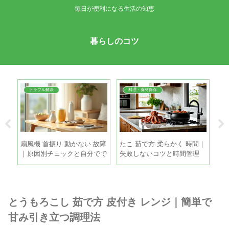
毎日が便利になる生活の知恵
暮らしのコツ
トラブル解決
料理・食材保存
・冷
扇風機 首振り 動かない 故障
たこ 茹で方 柔らかく 時間｜
枝
新玉
｜原因別チェックと自分でで
失敗しないコツと時間管理
ツ
きる直し方
手
とうもろこし 茹で方 皮付き レンジ｜簡単で
甘み引き立つ調理法