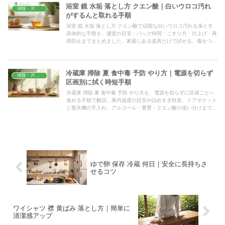
浴室 鏡 水垢 落とし方 クエン酸｜白いウロコ汚れ
掃除・片付け
がするんと取れる手順
浴室 鏡 水垢 落とし方 クエン酸で頑固な白いウロコ汚れを落とす
具体的な手順を、濃度の目安・パック時間・こすり方・仕上げ・再
発防止までまとめました。家庭にある道具だけで試せる、傷をつけ
ずにスッキリ仕上げる実用ガイドです。
冷蔵庫 掃除 夏 食中毒 予防 やり方｜電源を切らず
掃除・片付け
区画別に拭く時短手順
冷蔵庫 掃除 夏 食中毒 予防 やり方を、電源を切らずに区画ごとへ
進める手順で解説。庫内温度の目安や詰めすぎ対策、ドアポケット
と製氷機の手入れ、アルコール・重曹・クエン酸の使い分けまで、
家庭で今日から始められるコツをまとめました。
ゆで卵 保存 冷蔵 何日｜安全に長持ちさ
せるコツ
ワイシャツ 襟 黄ばみ 落とし方｜簡単に
清潔感アップ