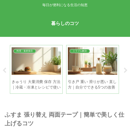
毎日が便利になる生活の知恵
暮らしのコツ
料理・食材保存
トラブル解決
理
きゅうり 大量消費 保存 方法
引き戸 重い 滑りが悪い 直し
鶏
和ら
｜冷蔵・冷凍とレシピで使い
方｜自分でできる5つの改善
ツ
きるコツ
策
と
ふすま 張り替え 両面テープ｜簡単で美しく仕
上げるコツ