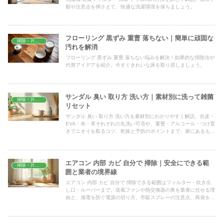
順や注意点を押さえて、快適な洗濯環境を保ちましょう。
フローリング 黒ずみ 重曹 落ちない｜簡単に頑固な
掃除・片付け
汚れを解消
フローリング 黒ずみ 重曹 落ちない悩みを解決！効果的な掃除法や
代替アイデアを紹介。今すぐきれいな床を取り戻しましょう。
サンダル 臭い 取り方 洗い方｜素材別に洗って雑菌
掃除・片付け
リセット
サンダル 臭い 取り方 洗い方を素材別にわかりやすく解説。合皮・
EVA・布・革それぞれの丸洗い可否や、重曹・アルコール・つけ置
きでニオイを取るコツ、乾燥と予防のポイントまで、家にあるもの
でそのまま試せる手順をていねいにまとめました。
エアコン 内部 カビ 自分で 掃除｜安全にできる範
掃除・片付け
囲と業者の境界線
エアコン 内部 カビ 自分で 掃除できる範囲はフィルター・吹き出
し口・ルーバーまで。送風ファンや熱交換器の奥を業者に任せる理
由と、感電を防ぐ電源の切り方、市販スプレーの注意点、再発を防
ぐ送風乾燥のコツまで具体的に解説します。