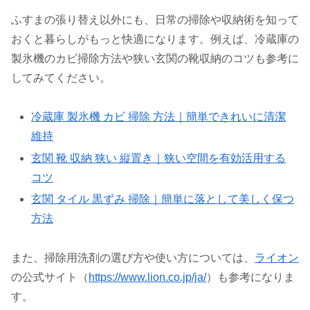
ふすまの張り替え以外にも、日常の掃除や収納術を知って
おくと暮らしがもっと快適になります。例えば、冷蔵庫の
製氷機のカビ掃除方法や狭い玄関の靴収納のコツも参考に
してみてください。
冷蔵庫 製氷機 カビ 掃除 方法｜簡単できれいに清潔
維持
玄関 靴 収納 狭い 縦置き｜狭い空間を有効活用する
コツ
玄関 タイル 黒ずみ 掃除｜簡単に落として美しく保つ
方法
また、掃除用洗剤の選び方や使い方については、
ライオン
の公式サイト（
https://www.lion.co.jp/ja/
）も参考になりま
す。