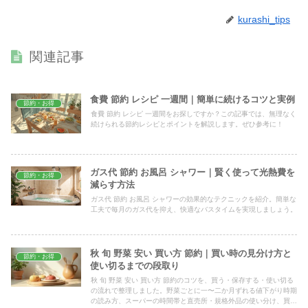
kurashi_tips
関連記事
食費 節約 レシピ 一週間｜簡単に続けるコツと実例
節約・お得
食費 節約 レシピ 一週間をお探しですか？この記事では、無理なく
続けられる節約レシピとポイントを解説します。ぜひ参考に！
ガス代 節約 お風呂 シャワー｜賢く使って光熱費を
節約・お得
減らす方法
ガス代 節約 お風呂 シャワーの効果的なテクニックを紹介。簡単な
工夫で毎月のガス代を抑え、快適なバスタイムを実現しましょう。
秋 旬 野菜 安い 買い方 節約｜買い時の見分け方と
節約・お得
使い切るまでの段取り
秋 旬 野菜 安い 買い方 節約のコツを、買う・保存する・使い切る
の流れで整理しました。野菜ごとに一〜二か月ずれる値下がり時期
の読み方、スーパーの時間帯と直売所・規格外品の使い分け、買っ