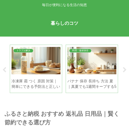
毎日が便利になる生活の知恵
暮らしのコツ
トラブル解決
料理・食材保存
間｜
冷凍庫 霜 つく 原因 対策｜
バナナ 保存 長持ち 方法 夏
枝
理
簡単にできる予防法と正しい
｜真夏でも1週間キープする5
ツ
霜取りの手順
つのコツ
手
ふるさと納税 おすすめ 返礼品 日用品｜賢く
節約できる選び方