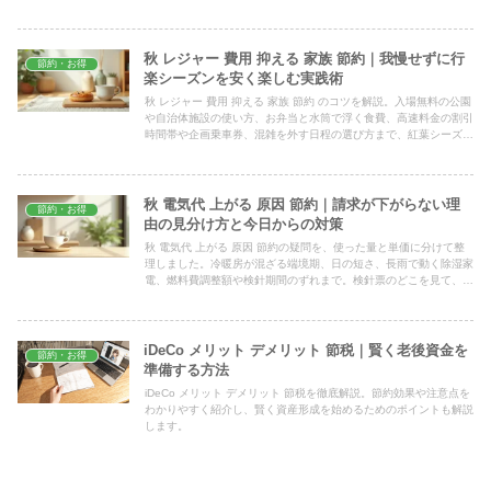
た日に済ませる冷凍の下処理まで、家庭ですぐ試せる形で解説しま
す。
秋 レジャー 費用 抑える 家族 節約｜我慢せずに行
節約・お得
楽シーズンを安く楽しむ実践術
秋 レジャー 費用 抑える 家族 節約 のコツを解説。入場無料の公園
や自治体施設の使い方、お弁当と水筒で浮く食費、高速料金の割引
時間帯や企画乗車券、混雑を外す日程の選び方まで、紅葉シーズン
の家族のお出かけを我慢せずに安く楽しむ具体策をまとめました。
秋 電気代 上がる 原因 節約｜請求が下がらない理
節約・お得
由の見分け方と今日からの対策
秋 電気代 上がる 原因 節約の疑問を、使った量と単価に分けて整
理しました。冷暖房が混ざる端境期、日の短さ、長雨で動く除湿家
電、燃料費調整額や検針期間のずれまで。検針票のどこを見て、何
から直せばいいのかが分かります。単価は契約先で違うので検針票
で確認を。
iDeCo メリット デメリット 節税｜賢く老後資金を
節約・お得
準備する方法
iDeCo メリット デメリット 節税を徹底解説。節約効果や注意点を
わかりやすく紹介し、賢く資産形成を始めるためのポイントも解説
します。