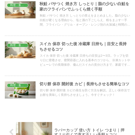
秋鮭 パサつく 焼き方 しっとり｜脂の少ない白鮭を
料理・食材保存
家のフライパンでふっくら焼く手順
秋鮭 パサつく 焼き方 しっとりの答えをまとめました。脂の少ない
白鮭が硬くなる理由から、塩と酒の下ごしらえ、粉をまぶす一手
間、フライパン・グリル・オーブン・レンジ別の火加減と時間の目
安まで、中心まで火を通しつつ柔らかく仕上げる手順を紹介しま
す。
スイカ 保存 切った後 冷蔵庫 日持ち｜目安と長持
料理・食材保存
ちさせるコツ
スイカ 保存 切った後 冷蔵庫 日持ちの目安は2〜3日。ラップを切
り口に密着させ、密閉容器に入れる基本のコツから、冷凍カットや
ピューレでの長期保存、傷んだスイカの見分け方まで、家庭ですぐ
実践できる方法をわかりやすくまとめました。
切り餅 保存 開封後 カビ｜長持ちさせる簡単なコツ
料理・食材保存
切り餅 保存 開封後 カビの発生を防ぐ方法を解説。正しい保存法で
お餅を美味しく長持ちさせましょう。今すぐチェック！
ラバーカップ 使い方 トイレ つまり｜押
すより引くで直す正しい手順とコツ