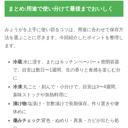
まとめ:用途で使い分けて最後までおいしく
みょうがを上手に使い切るコツは、用途に合わせて保存方
法を選ぶことに尽きます。今回紹介したポイントを整理し
ます。
冷蔵
:水に浸す、またはキッチンペーパー＋密閉容器
で。目安は数日〜1週間、生の香りと食感を楽しむ分
に
冷凍
:丸ごと・刻んで・小分けで。目安は3〜4週間、
薬味ストックや加熱料理に
漬け物
:塩漬け・甘酢漬けで長期保存。作り置きや箸
休めに
傷みチェック
:変色・ぬめり・異臭・カビが出たら処