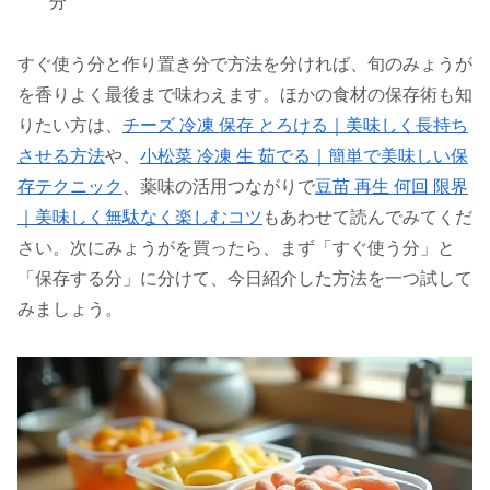
分
すぐ使う分と作り置き分で方法を分ければ、旬のみょうが
を香りよく最後まで味わえます。ほかの食材の保存術も知
りたい方は、
チーズ 冷凍 保存 とろける｜美味しく長持ち
させる方法
や、
小松菜 冷凍 生 茹でる｜簡単で美味しい保
存テクニック
、薬味の活用つながりで
豆苗 再生 何回 限界
｜美味しく無駄なく楽しむコツ
もあわせて読んでみてくだ
さい。次にみょうがを買ったら、まず「すぐ使う分」と
「保存する分」に分けて、今日紹介した方法を一つ試して
みましょう。