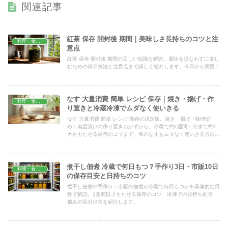
関連記事
紅茶 保存 開封後 期間｜美味しさ長持ちのコツと注
料理・食材保存
意点
紅茶 保存 開封後 期間の正しい知識を解説。風味を損なわずに楽し
むための保存方法と注意点まで詳しく紹介します。今日から実践！
なす 大量消費 簡単 レシピ 保存｜焼き・揚げ・作
料理・食材保存
り置きと冷蔵冷凍でムダなく使いきる
なす 大量消費 簡単 レシピ 保存の決定版。焼き・揚げ・味噌炒
め・南蛮漬けの作り置きおかずから、冷蔵で約1週間・冷凍で約1
カ月もたせる保存のコツまで、旬のなすをムダなく使いきる方法を
分量や加熱時間の目安つきで具体的に紹介します。
煮干し佃煮 冷蔵で何日もつ？手作り3日・市販10日
料理・食材保存
の保存目安と日持ちのコツ
煮干し佃煮や手作り・市販の佃煮が冷蔵で何日もつかを具体的な日
数で解説。1週間以上もたせる保存のコツ、冷凍での日持ち延長、
傷みの見分け方を紹介します。