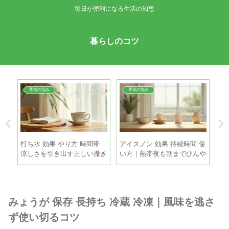
毎日が便利になる生活の知恵
暮らしのコツ
季節の悩み
季節の悩み
方法
打ち水 効果 やり方 時間帯｜
アイスノン 効果 持続時間 使
バ
使い
涼しさを引き出す正しい撒き
い方｜熱帯夜も朝までひんや
｜
方と注意点
り眠るコツ
つ
みょうが 保存 長持ち 冷蔵 冷凍｜風味を逃さ
ず使い切るコツ