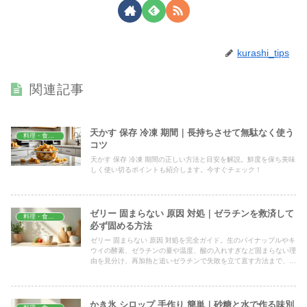
kurashi_tips
関連記事
天かす 保存 冷凍 期間｜長持ちさせて無駄なく使う
料理・食材保存
コツ
天かす 保存 冷凍 期間の正しい方法と目安を解説。鮮度を保ち美味
しく使い切るポイントも紹介します。今すぐチェック！
ゼリー 固まらない 原因 対処｜ゼラチンを救済して
料理・食材保存
必ず固める方法
ゼリー 固まらない 原因 対処を完全ガイド。生のパイナップルやキ
ウイの酵素、ゼラチンの量や温度、酸の入れすぎなど固まらない理
由を見分け、再加熱と追いゼラチンで失敗を立て直す方法まで、家
庭ですぐ試せる具体策をわかりやすくまとめました。
かき氷 シロップ 手作り 簡単｜砂糖と水で作る味別