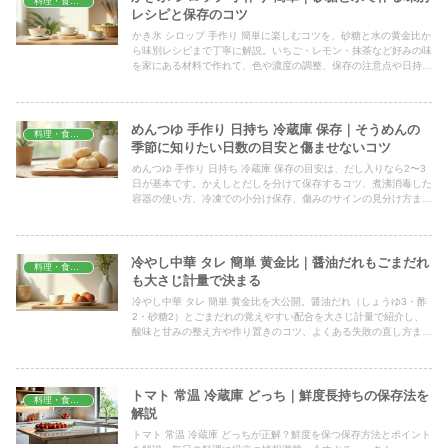
料理・食材保存
レシピと保存のコツ
かき氷 シロップ 手作り 簡単に楽しむコツを、砂糖と水の黄金比か
ら味別レシピまで丁寧に解説。いちご・レモン・抹茶など好みの味
を家にある材料で作れて、色や濃度の調整、保存の注意点や日持ち
の目安、市販品との違いまで具体的にまとめました。
めんつゆ 手作り 日持ち 冷蔵庫 保存｜そうめんの
料理・食材保存
季節に知りたい日数の目安と傷ませないコツ
めんつゆ 手作り 日持ち 冷蔵庫 保存の目安は、だし入りなら2〜3
日が基本です。かえしとだしを分けて保存するコツ、煮沸消毒した
容器の使い方、冷凍での小分け保存、傷みのサインの見分け方ま
で、そうめんの季節に役立つ知恵をまとめました。
冷やし中華 タレ 簡単 黄金比｜醤油だれもごまだれ
料理・食材保存
も大さじ計量で決まる
冷やし中華 タレ 簡単 黄金比を大公開。醤油だれ（しょうゆ3・酢
2・砂糖2）とごまだれの覚えやすい配合を大さじ計量で紹介し、
酸味と甘みの整え方や作り置きのコツ、よくある失敗の直し方ま
で、市販に頼らず自宅でおいしく仕上げる方法を丁寧にまとめまし
た。
トマト 常温 冷蔵庫 どっち｜鮮度長持ちの保存法を
料理・食材保存
解説
トマト 常温 冷蔵庫 どっちが正解？鮮度を保つ保存方法とポイント