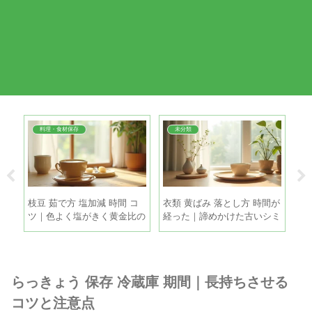
料理・食材保存
未分類
直し
枝豆 茹で方 塩加減 時間 コ
衣類 黄ばみ 落とし方 時間が
打
善
ツ｜色よく塩がきく黄金比の
経った｜諦めかけた古いシミ
涼
手順
も家庭で復活させる方法
方
らっきょう 保存 冷蔵庫 期間｜長持ちさせる
コツと注意点