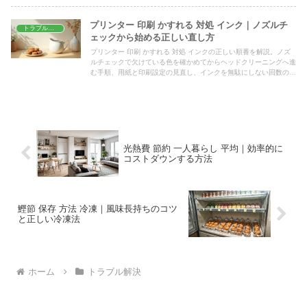
プリンター 印刷 かすれる 対処 インク｜ノズルチ
トラブル解決
ェックから始める正しい直し方
プリンター 印刷 かすれる 対処 インクの正しい順番を解説。ノズ
ルチェックで欠けている色を確かめてからヘッドクリーニングへ進
む手順、用紙と印刷設定の見直し、インクを無駄にしない回数の目
安、修理に出すか買い替えるかの判断基準までまとめました。
光熱費 節約 一人暮らし 平均｜効率的に
コストダウンする方法
鰹節 保存 方法 冷凍｜風味長持ちのコツ
と正しい冷凍法
ホーム
トラブル解決