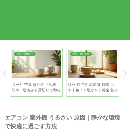
料理・食材保存
料理・食材保存
帯｜
ゴーヤ 苦味 取り方 下処理
枝豆 茹で方 塩加減 時間 コ
玉
撒き
簡単｜塩もみと薄切りで和ら
ツ｜色よく塩がきく黄金比の
蔵
げる手順
手順
ね
エアコン 室外機 うるさい 原因｜静かな環境
で快適に過ごす方法