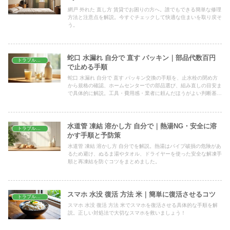
網戸 外れた 直し方 賃貸でお困りの方へ。誰でもできる簡単な修理
方法と注意点を解説。今すぐチェックして快適な住まいを取り戻そ
う。
蛇口 水漏れ 自分で 直す パッキン｜部品代数百円
トラブル解決
で止める手順
蛇口 水漏れ 自分で 直す パッキン交換の手順を、止水栓の閉め方
から規格の確認、ホームセンターでの部品選び、組み直しの目安ま
で具体的に解説。工具・費用感・業者に頼んだほうがよい判断基準
も整理し、初めての方が落ち着いて作業できる流れにまとめます。
水道管 凍結 溶かし方 自分で｜熱湯NG・安全に溶
トラブル解決
かす手順と予防策
水道管 凍結 溶かし方 自分でを解説。熱湯はパイプ破損の危険があ
るため避け、ぬるま湯やタオル、ドライヤーを使った安全な解凍手
順と再凍結を防ぐコツをまとめました。
スマホ 水没 復活 方法 米｜簡単に復活させるコツ
トラブル解決
スマホ 水没 復活 方法 米でスマホを復活させる具体的な手順を解
説。正しい対処法で大切なスマホを救いましょう！