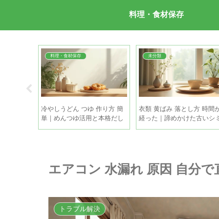
料理・食材保存
料理・食材保存
未分類
続時間 使
冷やしうどん つゆ 作り方 簡
衣類 黄ばみ 落とし方 時間
までひんや
単｜めんつゆ活用と本格だし
経った｜諦めかけた古いシ
を5分で
も家庭で復活させる方法
エアコン 水漏れ 原因 自分
トラブル解決