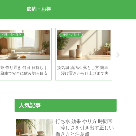
節約・お得
料理・食材保存
掃除・片付け
季節の悩
茶 作り置き 何日 日持ち｜
換気扇 油汚れ 落とし方 簡単
夏 ペット
冷蔵庫で安全に飲み切る目安
｜浸け置きから仕上げまで失
ツ｜長時
と保存のコツ
敗しない時短掃除
る5つの
人気記事
打ち水 効果 やり方 時間帯
｜涼しさを引き出す正しい
撒き方と注意点