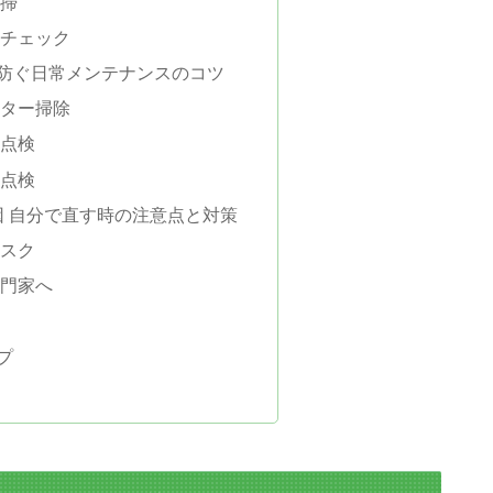
清掃
のチェック
防ぐ日常メンテナンスのコツ
ルター掃除
の点検
る点検
因 自分で直す時の注意点と対策
リスク
専門家へ
認
プ