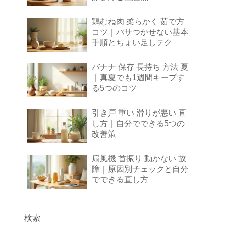
鶏むね肉 柔らかく 茹で方
コツ｜パサつかせない基本
手順とちょい足しテク
バナナ 保存 長持ち 方法 夏
｜真夏でも1週間キープす
る5つのコツ
引き戸 重い 滑りが悪い 直
し方｜自分でできる5つの
改善策
扇風機 首振り 動かない 故
障｜原因別チェックと自分
でできる直し方
検索