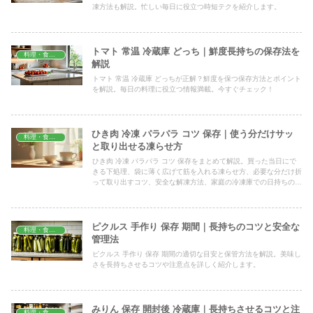
凍方法も解説。忙しい毎日に役立つ時短テクを紹介します。
トマト 常温 冷蔵庫 どっち｜鮮度長持ちの保存法を
料理・食材保存
解説
トマト 常温 冷蔵庫 どっちが正解？鮮度を保つ保存方法とポイント
を解説。毎日の料理に役立つ情報満載。今すぐチェック！
ひき肉 冷凍 パラパラ コツ 保存｜使う分だけサッ
料理・食材保存
と取り出せる凍らせ方
ひき肉 冷凍 パラパラ コツ 保存をまとめて解説。買った当日にで
きる下処理、袋に薄く広げて筋を入れる凍らせ方、必要な分だけ折
って取り出すコツ、安全な解凍方法、家庭の冷凍庫での日持ちの目
安まで、すぐ試せる手順を紹介します。
ピクルス 手作り 保存 期間｜長持ちのコツと安全な
料理・食材保存
管理法
ピクルス 手作り 保存 期間の適切な目安と保管方法を解説。美味し
さを長持ちさせるコツや注意点を詳しく紹介します。
みりん 保存 開封後 冷蔵庫｜長持ちさせるコツと注
料理・食材保存