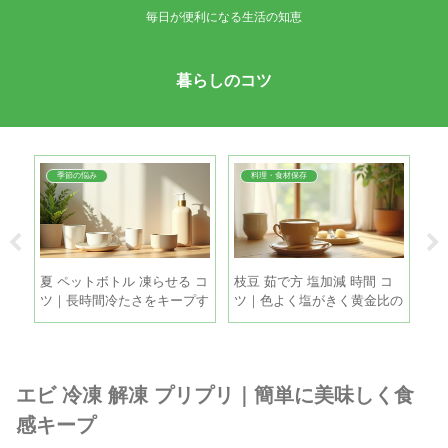
毎日が便利になる生活の知恵
暮らしのコツ
季節の悩み
料理・食材保存
直し
夏 ペットボトル 凍らせる コ
枝豆 茹で方 塩加減 時間 コ
ゴ
善
ツ｜長時間冷たさをキープす
ツ｜色よく塩がきく黄金比の
簡
る5つの方法
手順
げ
エビ 冷凍 解凍 プリプリ｜簡単に美味しく食
感キープ