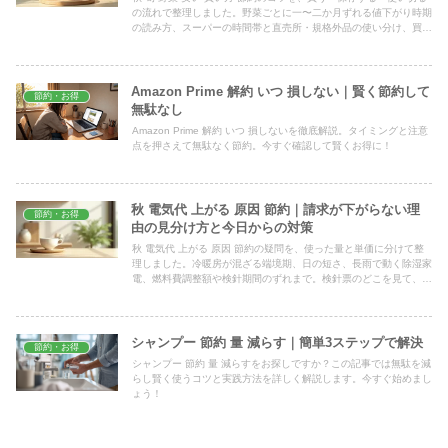
の流れで整理しました。野菜ごとに一〜二か月ずれる値下がり時期
の読み方、スーパーの時間帯と直売所・規格外品の使い分け、買っ
た日に済ませる冷凍の下処理まで、家庭ですぐ試せる形で解説しま
す。
Amazon Prime 解約 いつ 損しない｜賢く節約して
節約・お得
無駄なし
Amazon Prime 解約 いつ 損しないを徹底解説。タイミングと注意
点を押さえて無駄なく節約。今すぐ確認して賢くお得に！
秋 電気代 上がる 原因 節約｜請求が下がらない理
節約・お得
由の見分け方と今日からの対策
秋 電気代 上がる 原因 節約の疑問を、使った量と単価に分けて整
理しました。冷暖房が混ざる端境期、日の短さ、長雨で動く除湿家
電、燃料費調整額や検針期間のずれまで。検針票のどこを見て、何
から直せばいいのかが分かります。単価は契約先で違うので検針票
で確認を。
シャンプー 節約 量 減らす｜簡単3ステップで解決
節約・お得
シャンプー 節約 量 減らすをお探しですか？この記事では無駄を減
らし賢く使うコツと実践方法を詳しく解説します。今すぐ始めまし
ょう！