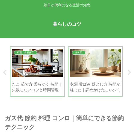
毎日が便利になる生活の知恵
暮らしのコツ
料理・食材保存
未分類
簡単
たこ 茹で方 柔らかく 時間｜
衣類 黄ばみ 落とし方 時間が
ド
で失
失敗しないコツと時間管理
経った｜諦めかけた古いシミ
｜
も家庭で復活させる方法
す
ガス代 節約 料理 コンロ｜簡単にできる節約
テクニック