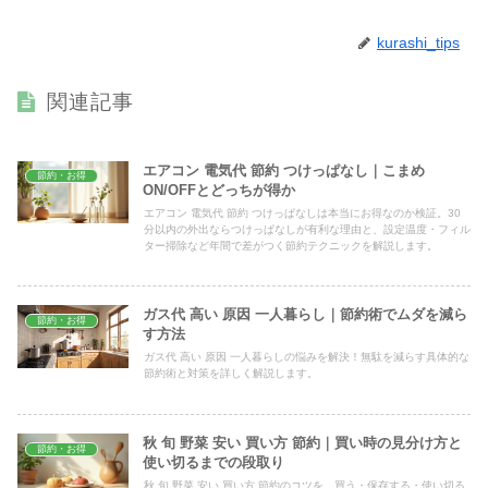
kurashi_tips
関連記事
エアコン 電気代 節約 つけっぱなし｜こまめ
節約・お得
ON/OFFとどっちが得か
エアコン 電気代 節約 つけっぱなしは本当にお得なのか検証。30
分以内の外出ならつけっぱなしが有利な理由と、設定温度・フィル
ター掃除など年間で差がつく節約テクニックを解説します。
ガス代 高い 原因 一人暮らし｜節約術でムダを減ら
節約・お得
す方法
ガス代 高い 原因 一人暮らしの悩みを解決！無駄を減らす具体的な
節約術と対策を詳しく解説します。
秋 旬 野菜 安い 買い方 節約｜買い時の見分け方と
節約・お得
使い切るまでの段取り
秋 旬 野菜 安い 買い方 節約のコツを、買う・保存する・使い切る