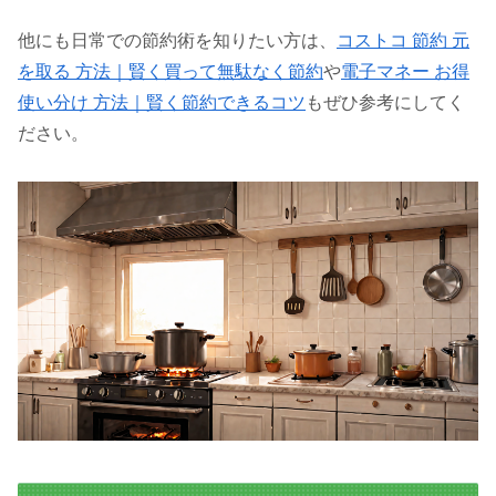
他にも日常での節約術を知りたい方は、
コストコ 節約 元
を取る 方法｜賢く買って無駄なく節約
や
電子マネー お得
使い分け 方法｜賢く節約できるコツ
もぜひ参考にしてく
ださい。