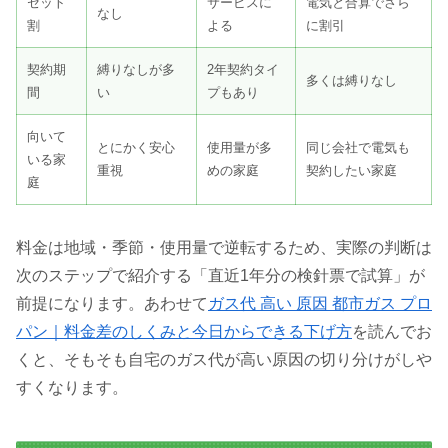
セット
サービスに
電気と合算でさら
なし
割
よる
に割引
契約期
縛りなしが多
2年契約タイ
多くは縛りなし
間
い
プもあり
向いて
とにかく安心
使用量が多
同じ会社で電気も
いる家
重視
めの家庭
契約したい家庭
庭
料金は地域・季節・使用量で逆転するため、実際の判断は
次のステップで紹介する「直近1年分の検針票で試算」が
前提になります。あわせて
ガス代 高い 原因 都市ガス プロ
パン｜料金差のしくみと今日からできる下げ方
を読んでお
くと、そもそも自宅のガス代が高い原因の切り分けがしや
すくなります。