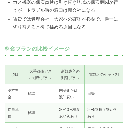
ガス機器の保安点検は引き続き地域の保安機関が行
うが、トラブル時の窓口は新会社になる
賃貸では管理会社・大家への確認が必要で、勝手に
切り替えると後で揉める原因になる
料金プランの比較イメージ
大手都市ガス
新規参入の
項目
電気とのセット割
の標準プラン
割引プラン
基本料
同等または
標準
同等
金
数%安い
従量単
3〜10%程度
3〜5%程度安い例
標準
価
安い例あり
あり