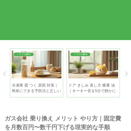
トラブル解決
トラブル解決
夏
冷凍庫 霜 つく 原因 対策｜
ドア きしみ 直し方 蝶番 油
玉
る5
簡単にできる予防法と正しい
｜キーキー音を5分で静かに
蔵
霜取りの手順
する手順
ね
ガス会社 乗り換え メリット やり方｜固定費
を月数百円〜数千円下げる現実的な手順