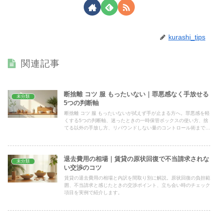
kurashi_tips
関連記事
断捨離 コツ 服 もったいない｜罪悪感なく手放せる
未分類
5つの判断軸
断捨離 コツ 服 もったいないが拭えず手が止まる方へ。罪悪感を軽
くする5つの判断軸、迷ったときの一時保管ボックスの使い方、捨
てる以外の手放し方、リバウンドしない量のコントロール術まで、
今日30分で動ける具体手順で解説します。
退去費用の相場｜賃貸の原状回復で不当請求されな
未分類
い交渉のコツ
賃貸の退去費用の相場と内訳を間取り別に解説。原状回復の負担範
囲、不当請求と感じたときの交渉ポイント、立ち会い時のチェック
項目を実例で紹介します。