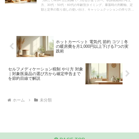
つみたてNISA 出口戦略 いつ売るか迷う方へ。非課税期間の考え
方、30代・50代・60代の年齢別タイミング、暴落時の判断軸、定
額と定率の取り崩しの使い分け、キャッシュクッションの作り方ま
で家計視点でやさしく解説します。
ホットカーペット 電気代 節約 コツ｜冬
の暖房費を月1,000円以上下げる7つの実
践術
セルフメディケーション税制 やり方 対象
｜対象医薬品の選び方から確定申告まで
を節約目線で解説
ホーム
未分類