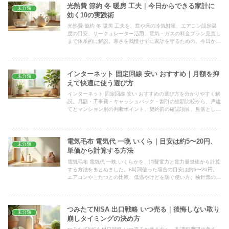
光熱費 節約 冬 暖房 工夫｜今日からできる家計に
未分類
効く10の実践術
光熱費 節約 冬 暖房 工夫を、窓や床の冷気対策、エアコン設定温
度の目安、サーキュレーター活用、電気・ガスの料金プラン見直し
まで体系的に解説。寒さを我慢せずに家計を守るための、今日から
試せる冬の暖房術を具体例つきで詳しくまとめました。
インターネット 固定回線 安い おすすめ｜月額を抑
未分類
えて快適に使う選び方
インターネット 固定回線 安い おすすめの選び方を分かりやすく解
説。月額・工事費・キャッシュバック・割引の総額比較から、戸建
てとマンション別の判断ポイント、契約前の確認項目、見落としが
ちな落とし穴まで、家計目線で実用的にまとめました。
電気毛布 電気代 一晩 いくら｜目安は約5〜20円、
未分類
単価から計算する方法
電気毛布 電気代 一晩 いくらかを、消費電力と電力量単価から計算
する方法をまとめました。8時間使った場合の目安は約5〜20円。
エアコンやこたつとの比較、低温やけどを防ぐ使い方、検針票の単
価で自分の数字に直す手順まで解説します。
つみたてNISA 出口戦略 いつ売る｜後悔しない取り
未分類
崩しタイミングの決め方