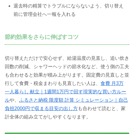
退去時の精算でトラブルにならないよう、切り替え
前に管理会社へ一報を入れる
節約効果をさらに伸ばすコツ
切り替えただけで安心せず、給湯温度の見直し、追い炊き
回数の削減、シャワーヘッドの節水化など、使う側の工夫
も合わせると効果が積み上がります。固定費の見直しと並
行して食費・税金まわりも見直したい人は、
食費 月3万
一人暮らし 献立｜1週間1万円で回す現実的な買い方ルー
ル
や、
ふるさと納税 限度額 計算 シミュレーション｜自己
負担2000円で収まる目安の出し方
も合わせて読むと、家
計全体の組み立てがしやすくなります。