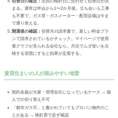
切替日の確定：
次回の検針日に合わせて切替日が決
まる。通常は申込から1〜2か月後。立ち会いも工事
も不要で、ガス管・ガスメーター・配管設備は今ま
で通り使える。
開通後の確認：
切替月の請求書で、新しい料金プラ
ンで請求されているかチェック。マイページで使用
量グラフが見られる会社なら、月次でムダ使いを点
検する習慣にすると効果が定着する。
賃貸住まいの人が踏みやすい地雷
契約名義が大家・管理会社になっているケース → 個
人での切り替え不可
「都市ガス可」と書かれていてもプロパン物件のこ
とがある → 検針票で必ず確認