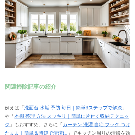
関連掃除記事の紹介
例えば「
洗面台 水垢 予防 毎日｜簡単3ステップで解決
」
や「
本棚 整理 方法 スッキリ｜簡単に片付く収納テクニッ
ク
」もおすすめ。さらに「
カーテン 洗濯 自宅 フック つけ
たまま｜簡単＆時短で清潔に
」でキッチン周りの清掃を効