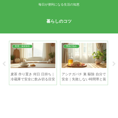
毎日が便利になる生活の知恵
暮らしのコツ
料理・食材保存
季節の悩み
帯｜
麦茶 作り置き 何日 日持ち｜
アシナガバチ 巣 駆除 自分で
換
撒き
冷蔵庫で安全に飲み切る目安
安全｜失敗しない時間帯と装
｜
と保存のコツ
備の完全ガイド
敗