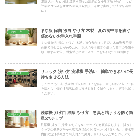
浴室 天井 カビ 掃除 道具を使った効果的な掃除方法を紹介。カビ
対策のコツやおすすめの道具も解説。今すぐ実践して清潔な浴室
に！
まな板 除菌 漂白 やり方 木製｜夏の食中毒を防ぐ
掃除・片付け
傷めないお手入れ手順
まな板 除菌 漂白 やり方 木製を初心者向けに解説。木は塩素系漂
白剤で傷むことがあるため、熱湯消毒や重曹を使った基本の除菌手
順、黒ずみ対策、樹脂製との違いややってはいけないNG習慣ま
で、夏の食中毒対策として今日から実践できる方法を具体的に紹介
します。
リュック 洗い方 洗濯機 手洗い｜簡単できれいに長
掃除・片付け
持ちさせる方法
リュック 洗い方 洗濯機 手洗いのコツを解説。正しい洗い方で汚れ
を落とし、傷めず清潔に保つ方法を詳しく紹介します。ぜひお試し
ください。
洗濯機 排水口 掃除 やり方｜悪臭と詰まりを防ぐ簡
掃除・片付け
単5ステップ
洗濯機 排水口 掃除 やり方を5ステップで徹底解説します。排水ト
ラップの分解方法から塩素系漂白剤を使ったつけ置き洗い、排水管
内部の洗浄手順まで写真付きで紹介。月1回たった30分のケアで嫌
な悪臭・詰まり・逆流をしっかり防げます。