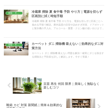
冷蔵庫 掃除 夏 食中毒 予防 やり方｜電源を切らず
掃除・片付け
区画別に拭く時短手順
冷蔵庫 掃除 夏 食中毒 予防 やり方を、電源を切らずに区画ごとへ
進める手順で解説。庫内温度の目安や詰めすぎ対策、ドアポケット
と製氷機の手入れ、アルコール・重曹・クエン酸の使い分けまで、
家庭で今日から始められるコツをまとめました。
カーペット ダニ 掃除機 吸えない｜効果的なダニ対
掃除・片付け
策方法
カーペット ダニ 掃除機 吸えない問題を解決！確実にダニを除去す
る掃除法と予防策を詳しく解説します。今すぐ実践！
豆苗 再生 何回 限界｜美味しく無駄なく
楽しむコツ
靴箱 カビ 対策 新聞紙｜簡単＆効果的な