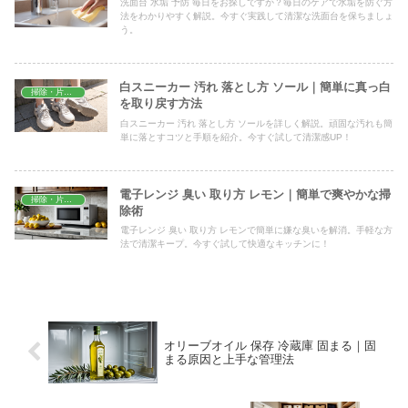
洗面台 水垢 予防 毎日をお探しですか？毎日のケアで水垢を防ぐ方
法をわかりやすく解説。今すぐ実践して清潔な洗面台を保ちましょ
う。
白スニーカー 汚れ 落とし方 ソール｜簡単に真っ白
掃除・片付け
を取り戻す方法
白スニーカー 汚れ 落とし方 ソールを詳しく解説。頑固な汚れも簡
単に落とすコツと手順を紹介。今すぐ試して清潔感UP！
電子レンジ 臭い 取り方 レモン｜簡単で爽やかな掃
掃除・片付け
除術
電子レンジ 臭い 取り方 レモンで簡単に嫌な臭いを解消。手軽な方
法で清潔キープ。今すぐ試して快適なキッチンに！
オリーブオイル 保存 冷蔵庫 固まる｜固
まる原因と上手な管理法