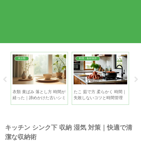
未分類
料理・食材保存
直し
衣類 黄ばみ 落とし方 時間が
たこ 茹で方 柔らかく 時間｜
バ
善
経った｜諦めかけた古いシミ
失敗しないコツと時間管理
｜
も家庭で復活させる方法
つ
キッチン シンク下 収納 湿気 対策｜快適で清
潔な収納術