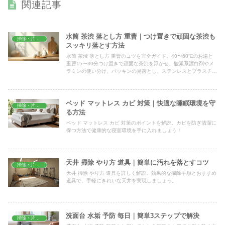
関連記事
水筒 茶渋 落とし方 重曹｜つけ置きで頑固な茶渋も
掃除・片付け
スッキリ落とす方法
水筒 茶渋 落とし方 重曹のコツを完全ガイド。40〜60℃のお湯と
重曹15〜30分つけ置きで頑固な茶渋を浮かせ、酸素系漂白剤やメ
ラミンの使い分け、パッキンの見落とし、ステンレスとプラスチッ
クの違い、塩素系混合の安全注意までまとめて解説します。
ベッド マットレス カビ 対策｜快適な睡眠環境を守
掃除・片付け
る方法
ベッド マットレス カビ 対策のポイントを解説。カビを防ぎ清潔に
保つ方法で健康的な寝室環境を手に入れましょう！
天井 掃除 やり方 道具｜簡単に汚れを落とすコツ
掃除・片付け
天井 掃除 やり方 道具を詳しく解説。効果的な掃除手順とおすすめ
道具で、手軽にきれいな天井を実現しましょう。
洗面台 水垢 予防 毎日｜簡単3ステップで解決
掃除・片付け