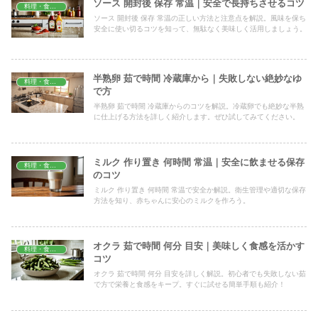
ソース 開封後 保存 常温｜安全で長持ちさせるコツ
料理・食材保存
ソース 開封後 保存 常温の正しい方法と注意点を解説。風味を保ち
安全に使い切るコツを知って、無駄なく美味しく活用しましょう。
半熟卵 茹で時間 冷蔵庫から｜失敗しない絶妙なゆ
料理・食材保存
で方
半熟卵 茹で時間 冷蔵庫からのコツを解説。冷蔵卵でも絶妙な半熟
に仕上げる方法を詳しく紹介します。ぜひ試してみてください。
ミルク 作り置き 何時間 常温｜安全に飲ませる保存
料理・食材保存
のコツ
ミルク 作り置き 何時間 常温で安全か解説。衛生管理や適切な保存
方法を知り、赤ちゃんに安心のミルクを作ろう。
オクラ 茹で時間 何分 目安｜美味しく食感を活かす
料理・食材保存
コツ
オクラ 茹で時間 何分 目安を詳しく解説。初心者でも失敗しない茹
で方で栄養と食感をキープ。すぐに試せる簡単手順も紹介！