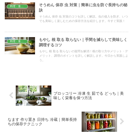
そうめん 保存 虫 対策｜簡単に虫を防ぐ長持ちの秘
料理・食材保存
訣
そうめん 保存 虫 対策のコツを詳しく解説。虫の侵入を防ぎ、いつ
でも美味しく楽しむための保存方法を紹介します。今すぐ実践！
もやし 根 取る 取らない｜手間を減らして美味しく
料理・食材保存
調理するコツ
もやし 根 取る 取らないの疑問を解消！根の取り方やメリット・デ
メリット、調理のポイントを詳しく解説します。今日から実践しよ
う。
ブロッコリー 冷凍 生 茹でる どっち｜美
味しく栄養を保つ方法
なます 作り置き 日持ち 冷蔵｜簡単長持
ちの保存テクニック