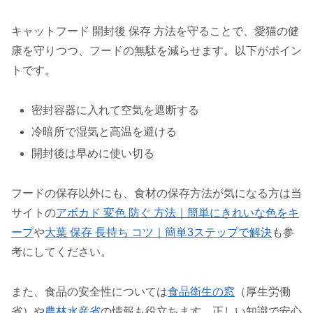
キャットフード 開封後 保存 方法を守ることで、愛猫の健
康を守りつつ、フードの無駄を減らせます。以下がポイン
トです。
密封容器に入れて空気を遮断する
冷暗所で湿気と高温を避ける
開封後は早めに使い切る
フードの保存以外にも、食材の保存方法が気になる方は当
サイトの
アボカド 変色 防ぐ 方法｜簡単にきれいな色をキ
ープ
や
大葉 保存 長持ち コツ｜簡単3ステップで解決
も参
考にしてください。
また、食品の安全性については
食品衛生の窓
（厚生労働
省）や
農林水産省
の情報も役立ちます。正しい知識で安心