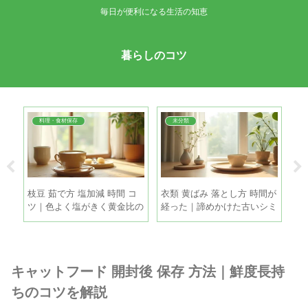
毎日が便利になる生活の知恵
暮らしのコツ
料理・食材保存
未分類
夏
枝豆 茹で方 塩加減 時間 コ
衣類 黄ばみ 落とし方 時間が
麦
る5
ツ｜色よく塩がきく黄金比の
経った｜諦めかけた古いシミ
冷
手順
も家庭で復活させる方法
と
キャットフード 開封後 保存 方法｜鮮度長持
ちのコツを解説