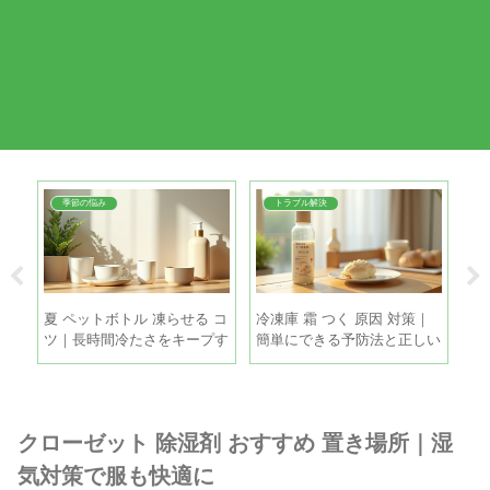
季節の悩み
トラブル解決
間｜
夏 ペットボトル 凍らせる コ
冷凍庫 霜 つく 原因 対策｜
枝
理
ツ｜長時間冷たさをキープす
簡単にできる予防法と正しい
ツ
る5つの方法
霜取りの手順
手
クローゼット 除湿剤 おすすめ 置き場所｜湿
気対策で服も快適に