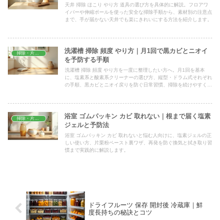
天井 掃除 ほこり やり方 道具の選び方を具体的に解説。フロアワ
イパーや伸縮ポールを使った安全な掃除手順から、素材別の注意点
まで、手が届かない天井でも楽にきれいにする方法を紹介します。
洗濯槽 掃除 頻度 やり方｜月1回で黒カビとニオイ
掃除・片付け
を予防する手順
洗濯槽 掃除 頻度 やり方を一度に整理したい方へ。月1回を基本
に、塩素系と酸素系クリーナーの選び方、縦型・ドラム式それぞれ
の手順、黒カビとニオイ戻りを防ぐ日常習慣、掃除を続けやすくす
るコツまで、生活目線で具体的に解説します。
浴室 ゴムパッキン カビ 取れない｜根まで届く塩素
掃除・片付け
ジェルと予防法
浴室 ゴムパッキン カビ 取れないと悩む人向けに、塩素ジェルの正
しい使い方、片栗粉ペースト裏ワザ、再発を防ぐ換気と拭き取り習
慣まで実践的に解説します。
ドライフルーツ 保存 開封後 冷蔵庫｜鮮
度長持ちの秘訣とコツ