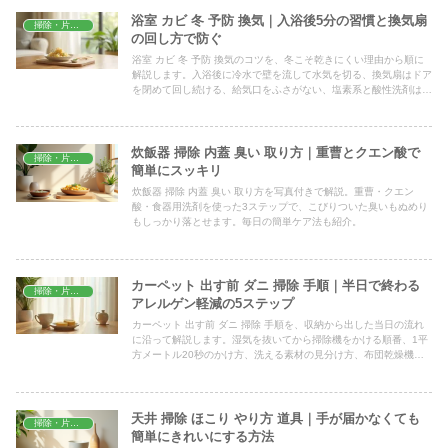
浴室 カビ 冬 予防 換気｜入浴後5分の習慣と換気扇
掃除・片付け
の回し方で防ぐ
浴室 カビ 冬 予防 換気のコツを、冬こそ乾きにくい理由から順に
解説します。入浴後に冷水で壁を流して水気を切る、換気扇はドア
を閉めて回し続ける、給気口をふさがない、塩素系と酸性洗剤は混
ぜないなど、今日から試せる5ステップと注意点、よくある質問ま
でまとめました。
炊飯器 掃除 内蓋 臭い 取り方｜重曹とクエン酸で
掃除・片付け
簡単にスッキリ
炊飯器 掃除 内蓋 臭い 取り方を写真付きで解説。重曹・クエン
酸・食器用洗剤を使った3ステップで、こびりついた臭いもぬめり
もしっかり落とせます。毎日の簡単ケア法も紹介。
カーペット 出す前 ダニ 掃除 手順｜半日で終わる
掃除・片付け
アレルゲン軽減の5ステップ
カーペット 出す前 ダニ 掃除 手順を、収納から出した当日の流れ
に沿って解説します。湿気を抜いてから掃除機をかける順番、1平
方メートル20秒のかけ方、洗える素材の見分け方、布団乾燥機な
ど熱を使うときの確認点まで、家庭でできる範囲をまとめました。
天井 掃除 ほこり やり方 道具｜手が届かなくても
掃除・片付け
簡単にきれいにする方法