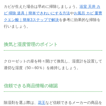
カビが生えた場合は早めに掃除しましょう。
浴室 天井 カ
ビ 掃除 道具｜簡単できれいにする方法
や
お風呂 カビ 重曹
クエン酸｜簡単3ステップで解決
を参考に効果的な掃除を
行いましょう。
換気と湿度管理のポイント
クローゼットの扉を時々開けて換気し、湿度計を設置して
適切な湿度（50～60％）を維持しましょう。
信頼できる商品情報の確認
除湿剤を選ぶ際は、
花王
など信頼できるメーカーの商品を