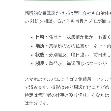
感情的な目撃談だけでは管理会社も自治体も
い 対処を相談するときも写真とメモが揃
日時
：曜日と「収集前か後か」も書
場所
：集積所のどの位置か、ネット
状態
：分別違反、曜日違い、前日出
頻度
：単発か、毎週同じパターンか
スマホのアルバムに「ゴミ集積所」フォル
で済みます。撮影は袋と周辺だけにとどめ
特定は管理者の仕事と割り切り、あなたは
ば十分です。