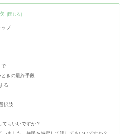
次
テップ
トで
いときの最終手段
する
う選択肢
意してもいいですか？
っていました。住民を特定して晒してもいいですか？