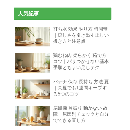
人気記事
打ち水 効果 やり方 時間帯
｜涼しさを引き出す正しい
撒き方と注意点
鶏むね肉 柔らかく 茹で方
コツ｜パサつかせない基本
手順とちょい足しテク
バナナ 保存 長持ち 方法 夏
｜真夏でも1週間キープす
る5つのコツ
扇風機 首振り 動かない 故
障｜原因別チェックと自分
でできる直し方