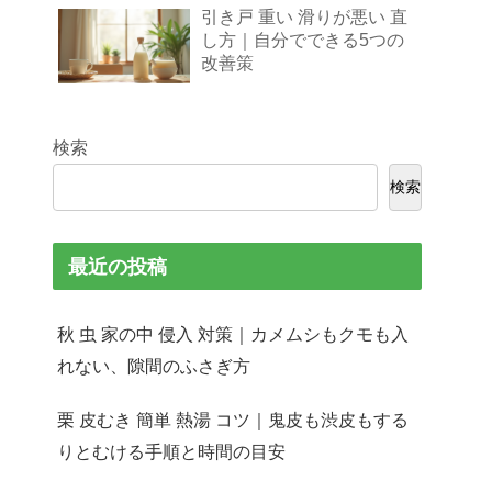
引き戸 重い 滑りが悪い 直
し方｜自分でできる5つの
改善策
検索
検索
最近の投稿
秋 虫 家の中 侵入 対策｜カメムシもクモも入
れない、隙間のふさぎ方
栗 皮むき 簡単 熱湯 コツ｜鬼皮も渋皮もする
りとむける手順と時間の目安