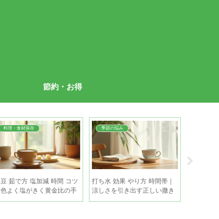
節約・お得
料理・食材保存
季節の悩み
料理・食
豆 茹で方 塩加減 時間 コツ
打ち水 効果 やり方 時間帯｜
たこ 茹で
｜色よく塩がきく黄金比の手
涼しさを引き出す正しい撒き
失敗しな
順
方と注意点