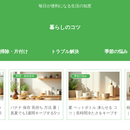
毎日が便利になる生活の知恵
暮らしのコツ
掃除・片付け
トラブル解決
季節の悩み
料理・食材保存
季節の悩み
コ
バナナ 保存 長持ち 方法 夏｜
夏 ペットボトル 凍らせる コ
枝
順
真夏でも1週間キープする5つ
ツ｜長時間冷たさをキープす
のコツ
る5つの方法