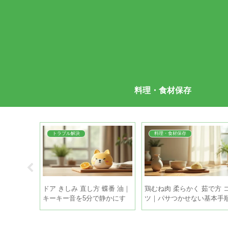
料理・食材保存
トラブル解決
料理・食材保存
因 対策｜簡
ドア きしみ 直し方 蝶番 油｜
鶏むね肉 柔らかく 茹で方 
と正しい霜
キーキー音を5分で静かにす
ツ｜パサつかせない基本手
る手順
とちょい足しテク