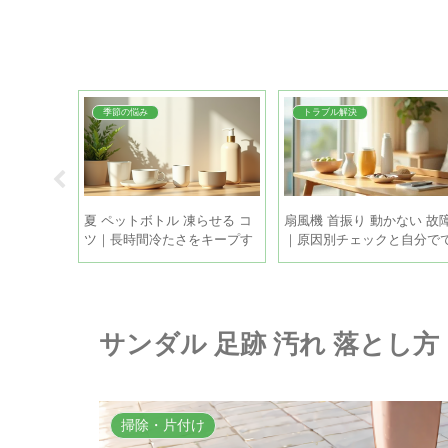
季節の悩み
トラブル解決
方 時間が
夏 ペットボトル 凍らせる コ
扇風機 首振り 動かない 故
た古いシミ
ツ｜長時間冷たさをキープす
｜原因別チェックと自分で
る方法
る5つの方法
きる直し方
サンダル 足跡 汚れ 落とし
掃除・片付け