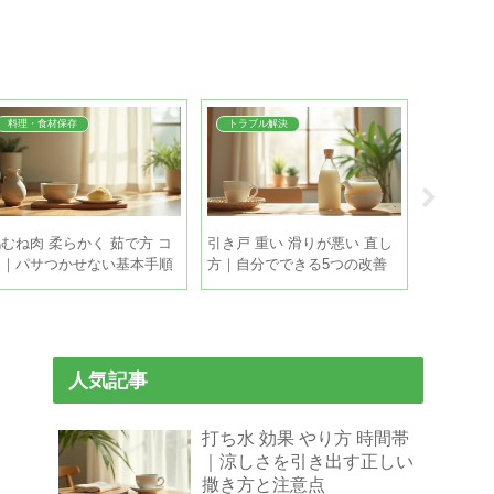
料理・食材保存
トラブル解決
掃除・片
むね肉 柔らかく 茹で方 コ
引き戸 重い 滑りが悪い 直し
換気扇 油
ツ｜パサつかせない基本手順
方｜自分でできる5つの改善
｜浸け置
とちょい足しテク
策
敗しない
人気記事
打ち水 効果 やり方 時間帯
｜涼しさを引き出す正しい
撒き方と注意点