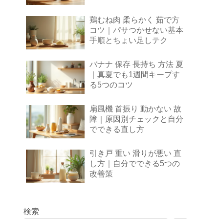
鶏むね肉 柔らかく 茹で方
コツ｜パサつかせない基本
手順とちょい足しテク
バナナ 保存 長持ち 方法 夏
｜真夏でも1週間キープす
る5つのコツ
扇風機 首振り 動かない 故
障｜原因別チェックと自分
でできる直し方
引き戸 重い 滑りが悪い 直
し方｜自分でできる5つの
改善策
検索