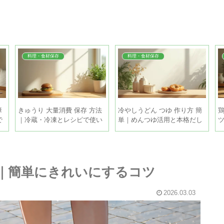
料理・食材保存
料理・食材保存
障
きゅうり 大量消費 保存 方法
冷やしうどん つゆ 作り方 簡
鶏
で
｜冷蔵・冷凍とレシピで使い
単｜めんつゆ活用と本格だし
きるコツ
を5分で
方｜簡単にきれいにするコツ
2026.03.03