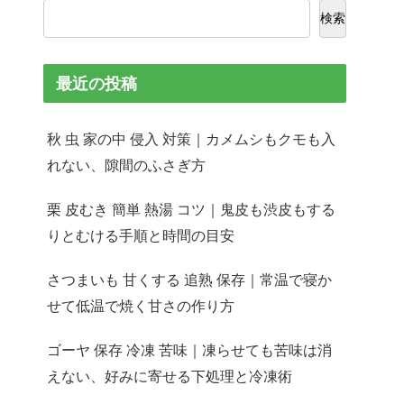
検索
最近の投稿
秋 虫 家の中 侵入 対策｜カメムシもクモも入
れない、隙間のふさぎ方
栗 皮むき 簡単 熱湯 コツ｜鬼皮も渋皮もする
りとむける手順と時間の目安
さつまいも 甘くする 追熟 保存｜常温で寝か
せて低温で焼く甘さの作り方
ゴーヤ 保存 冷凍 苦味｜凍らせても苦味は消
えない、好みに寄せる下処理と冷凍術