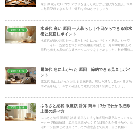
家計簿 続かない コツ アプリを使った続け方と選び方を解説。簡単
に毎日記録できる方法で節約を成功させましょう。
水道代 高い 原因 一人暮らし｜今日からできる節水
節約・お得
術と見直しポイント
水道代が高い原因を一人暮らし向けにわかりやすく解説。シャワ
ー・トイレ・洗濯など場所別の使用量の目安と、月1000円以上の
節約も狙える具体的な節水テクニックをまとめました。料金明細の
見方や漏水チェックの手順も紹介しています。
電気代 急に上がった 原因｜節約できる見直しポイ
節約・お得
ント
電気代 急に上がった 原因を徹底解説。無駄を減らし節約する方法
や対策を紹介。今すぐ確認して電気代を賢く節約しましょう。
ふるさと納税 限度額 計算 簡単｜3分でわかる控除
節約・お得
上限の調べ方
ふるさと納税 限度額 計算 簡単な方法を年収別の早見表とシミュレ
ーターで徹底解説。源泉徴収票がなくても目安がわかる手順や、住
宅ローン控除との併用についての注意点まで紹介。自己負担2,000
円で済む上限額を確認しましょう。