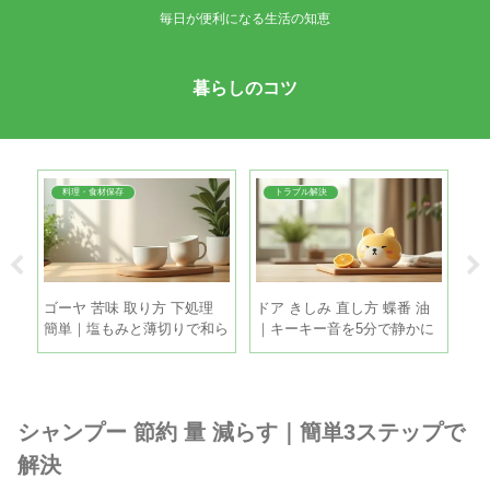
毎日が便利になる生活の知恵
暮らしのコツ
料理・食材保存
トラブル解決
 コ
ゴーヤ 苦味 取り方 下処理
ドア きしみ 直し方 蝶番 油
麦
プす
簡単｜塩もみと薄切りで和ら
｜キーキー音を5分で静かに
冷
げる手順
する手順
と
シャンプー 節約 量 減らす｜簡単3ステップで
解決