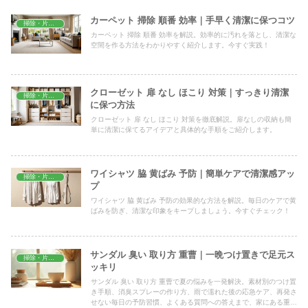
カーペット 掃除 順番 効率｜手早く清潔に保つコツ
掃除・片付け
カーペット 掃除 順番 効率を解説。効率的に汚れを落とし、清潔な
空間を作る方法をわかりやすく紹介します。今すぐ実践！
クローゼット 扉 なし ほこり 対策｜すっきり清潔
掃除・片付け
に保つ方法
クローゼット 扉 なし ほこり 対策を徹底解説。扉なしの収納も簡
単に清潔に保てるアイデアと具体的な手順をご紹介します。
ワイシャツ 脇 黄ばみ 予防｜簡単ケアで清潔感アッ
掃除・片付け
プ
ワイシャツ 脇 黄ばみ 予防の効果的な方法を解説。毎日のケアで黄
ばみを防ぎ、清潔な印象をキープしましょう。今すぐチェック！
サンダル 臭い 取り方 重曹｜一晩つけ置きで足元ス
掃除・片付け
ッキリ
サンダル 臭い 取り方 重曹で夏の悩みを一発解決。素材別のつけ置
き手順、消臭スプレーの作り方、雨で濡れた後の応急ケア、再発さ
せない毎日の予防習慣、よくある質問への答えまで、家にある重曹