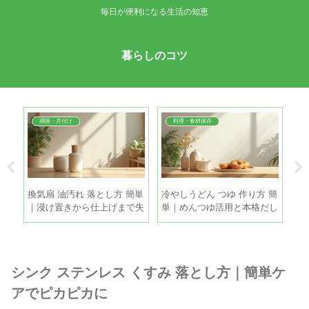
毎日が便利になる生活の知恵
暮らしのコツ
掃除・片付け
料理・食材保存
帯｜
換気扇 油汚れ 落とし方 簡単
冷やしうどん つゆ 作り方 簡
き
撒き
｜浸け置きから仕上げまで失
単｜めんつゆ活用と本格だし
｜
敗しない時短掃除
を5分で
き
シンク ステンレス くすみ 落とし方｜簡単ケ
アでピカピカに