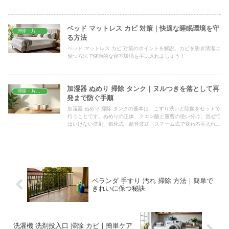
とぬるま湯ですぐ試せる方法を実例付きでまとめました。
ベッド マットレス カビ 対策｜快適な睡眠環境を守
掃除・片付け
る方法
ベッド マットレス カビ 対策のポイントを解説。カビを防ぎ清潔に
保つ方法で健康的な寝室環境を手に入れましょう！
加湿器 ぬめり 掃除 タンク｜ヌルつきを落として再
掃除・片付け
発まで防ぐ手順
加湿器 ぬめり 掃除 タンクの基本は、こすり洗いと除菌をセットで
行うことです。ぬめりの正体、クエン酸と重曹の使い分け、混ぜて
はいけない洗剤、気化式・超音波式・スチーム式で変わる手入れ、
再発を遅らせる習慣までを具体的な手順にまとめました。
ベランダ 手すり 汚れ 掃除 方法｜簡単で
きれいに保つ秘訣
洗濯機 洗剤投入口 掃除 カビ｜簡単ケア