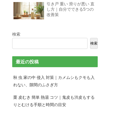
引き戸 重い 滑りが悪い 直
し方｜自分でできる5つの
改善策
検索
検索
最近の投稿
秋 虫 家の中 侵入 対策｜カメムシもクモも入
れない、隙間のふさぎ方
栗 皮むき 簡単 熱湯 コツ｜鬼皮も渋皮もする
りとむける手順と時間の目安