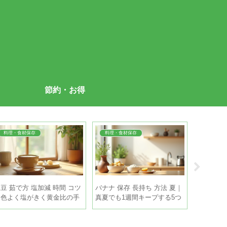
節約・お得
料理・食材保存
料理・食材保存
季節の悩
豆 茹で方 塩加減 時間 コツ
バナナ 保存 長持ち 方法 夏｜
夏 ペット
｜色よく塩がきく黄金比の手
真夏でも1週間キープする5つ
ツ｜長時
順
のコツ
る5つの