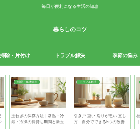
毎日が便利になる生活の知恵
暮らしのコツ
掃除・片付け
トラブル解決
季節の悩み
料理・食材保存
トラブル解決
使
玉ねぎの保存方法｜常温・冷
引き戸 重い 滑りが悪い 直し
枝
や
蔵・冷凍の長持ち期間と新玉
方｜自分でできる5つの改善
ねぎの違い
策