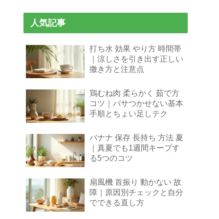
人気記事
打ち水 効果 やり方 時間帯
｜涼しさを引き出す正しい
撒き方と注意点
鶏むね肉 柔らかく 茹で方
コツ｜パサつかせない基本
手順とちょい足しテク
バナナ 保存 長持ち 方法 夏
｜真夏でも1週間キープす
る5つのコツ
扇風機 首振り 動かない 故
障｜原因別チェックと自分
でできる直し方