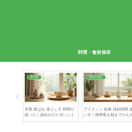
料理・食材保存
未分類
季節の悩み
因 対策｜簡
衣類 黄ばみ 落とし方 時間が
アイスノン 効果 持続時間 
と正しい霜
経った｜諦めかけた古いシミ
い方｜熱帯夜も朝までひん
も家庭で復活させる方法
り眠るコツ