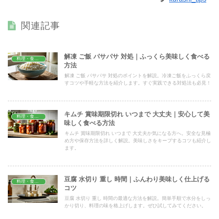
関連記事
解凍 ご飯 パサパサ 対処｜ふっくら美味しく食べる
料理・食材保存
方法
解凍 ご飯 パサパサ 対処のポイントを解説。冷凍ご飯をふっくら戻
すコツや手軽な方法を紹介します。すぐ実践できる対処法も必見！
キムチ 賞味期限切れ いつまで 大丈夫｜安心して美
料理・食材保存
味しく食べる方法
キムチ 賞味期限切れ いつまで 大丈夫か気になる方へ。安全な見極
め方や保存方法を詳しく解説。美味しさをキープするコツも紹介し
ます。
豆腐 水切り 重し 時間｜ふんわり美味しく仕上げる
料理・食材保存
コツ
豆腐 水切り 重し 時間の最適な方法を解説。簡単手順で水分をしっ
かり切り、料理の味を格上げします。ぜひ試してみてください。