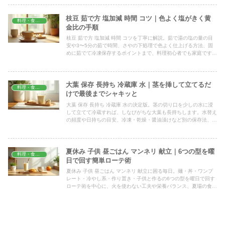
枝豆 茹で方 塩加減 時間 コツ｜色よく塩がきく黄
料理・食材保存
金比の手順
枝豆 茹で方 塩加減 時間 コツを丁寧に解説。茹で湯の塩の量の目
安や3〜5分の茹で時間、さやの下処理で色よく仕上げる方法、固
めに茹でて冷凍保存するポイントまで、料理初心者でも家庭ですぐ
試せる具体的な分量と手順をまとめました。
大葉 保存 長持ち 冷蔵庫 水｜茎を挿して立てるだ
料理・食材保存
けで最後までシャキッと
大葉 保存 長持ち 冷蔵庫 水の決定版。茎の切り口を少しの水に浸
して立てて冷蔵すれば、しなびがちな大葉も長持ちします。水替え
の頻度や日持ちの目安、冷凍・乾燥・醤油漬けなど別の保存法、し
おれた葉の復活法まで、家庭ですぐ試せるコツをやさしく解説しま
す。
夏休み 子供 昼ごはん マンネリ 献立｜6つの型を曜
料理・食材保存
日で回す簡単ローテ術
夏休み 子供 昼ごはん マンネリ 献立に困る毎日。麺・丼・ワンプ
レート・冷やし系・作り置き・子供と作るの6つの型を曜日で回す
ローテ術を中心に、火を使わない工夫や栄養バランス、夏場の食中
毒対策まで、今日からすぐ試せる具体策をまとめました。