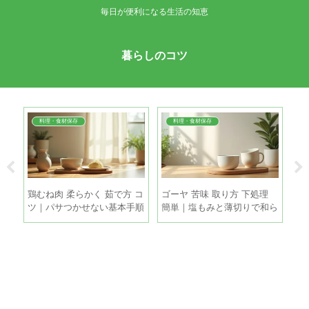
毎日が便利になる生活の知恵
暮らしのコツ
料理・食材保存
料理・食材保存
直し
鶏むね肉 柔らかく 茹で方 コ
ゴーヤ 苦味 取り方 下処理
打
善
ツ｜パサつかせない基本手順
簡単｜塩もみと薄切りで和ら
涼
とちょい足しテク
げる手順
方