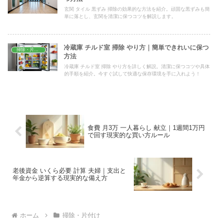
玄関 タイル 黒ずみ 掃除の効果的な方法を紹介。頑固な黒ずみも簡
単に落とし、玄関を清潔に保つコツを解説します。
冷蔵庫 チルド室 掃除 やり方｜簡単できれいに保つ
掃除・片付け
方法
冷蔵庫 チルド室 掃除 やり方を詳しく解説。清潔に保つコツや具体
的手順を紹介。今すぐ試して快適な保存環境を手に入れよう！
食費 月3万 一人暮らし 献立｜1週間1万円
で回す現実的な買い方ルール
老後資金 いくら必要 計算 夫婦｜支出と
年金から逆算する現実的な備え方
ホーム
掃除・片付け