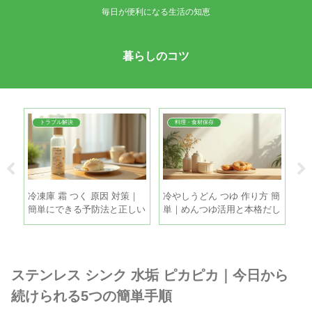
毎日が便利になる生活の知恵
暮らしのコツ
トラブル解決
料理・食材保存
 コ
冷凍庫 霜 つく 原因 対策｜
冷やしうどん つゆ 作り方 簡
玉
手順
簡単にできる予防法と正しい
単｜めんつゆ活用と本格だし
蔵
霜取りの手順
を5分で
ね
ステンレス シンク 水垢 ピカピカ｜今日から
続けられる5つの簡単手順