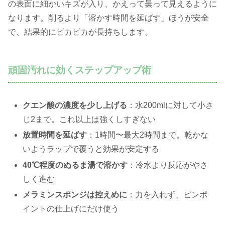
の表面に細かいキズが入り、かえって曇って見えるように
なります。削るより「溶かす時間を延ばす」ほうが安全
で、結果的にピカピカが長持ちします。
頑固汚れに効くステップアップ術
クエン酸の濃度を少し上げる
：水200mlに対して小さ
じ2まで。これ以上は強くしすぎない
放置時間を延ばす
：1時間〜最大2時間まで。乾かな
いようラップで覆うと効果が安定する
40℃程度のぬるま湯で溶かす
：冷水より反応がやさ
しく進む
メラミンスポンジは控えめに
：力を入れず、ピンポ
イントの仕上げにだけ使う