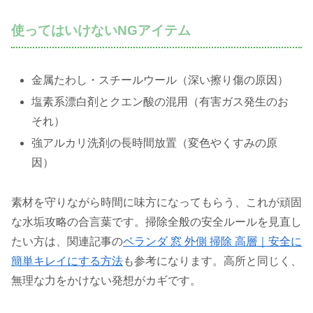
使ってはいけないNGアイテム
金属たわし・スチールウール（深い擦り傷の原因）
塩素系漂白剤とクエン酸の混用（有害ガス発生のお
それ）
強アルカリ洗剤の長時間放置（変色やくすみの原
因）
素材を守りながら時間に味方になってもらう、これが頑固
な水垢攻略の合言葉です。掃除全般の安全ルールを見直し
たい方は、関連記事の
ベランダ 窓 外側 掃除 高層｜安全に
簡単キレイにする方法
も参考になります。高所と同じく、
無理な力をかけない発想がカギです。