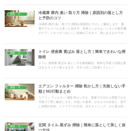
冷蔵庫 庫内 臭い 取り方 掃除｜原因別の落とし方
掃除・片付け
と予防のコツ
冷蔵庫 庫内 臭い 取り方 掃除を原因別にやさしく解説します。重
曹やアルコールを使った拭き方、見落としがちなパッキンや製氷機
のケア、ニオイがつきにくい収納の工夫まで、家にあるもので今日
からできる手順とよくある質問をまとめました。
トイレ 便座裏 黄ばみ 落とし方｜簡単できれいな掃
掃除・片付け
除術
トイレ 便座裏 黄ばみ 落とし方を徹底解説。簡単な手順で頑固な黄
ばみもスッキリ落とせます。今すぐ試して快適トイレに！
エアコン フィルター 掃除 乾かし方｜失敗しない手
掃除・片付け
順とNG行動まとめ
エアコン フィルター 掃除 乾かし方を、家庭で今日から実践できる
手順で丁寧に解説します。水洗いの基本、タオルでの水切り、陰干
し時間の目安、ドライヤーの可否、戻すタイミング、カビ臭を防ぐ
仕上げまで一気に分かる実用ガイドです。
玄関 タイル 黒ずみ 掃除｜簡単に落として美しく保
掃除・片付け
つ方法