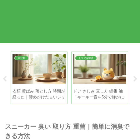
未分類
トラブル解決
故障
衣類 黄ばみ 落とし方 時間が
ドア きしみ 直し方 蝶番 油
鶏
でで
経った｜諦めかけた古いシミ
｜キーキー音を5分で静かに
ツ
も家庭で復活させる方法
する手順
と
スニーカー 臭い 取り方 重曹｜簡単に消臭で
きる方法