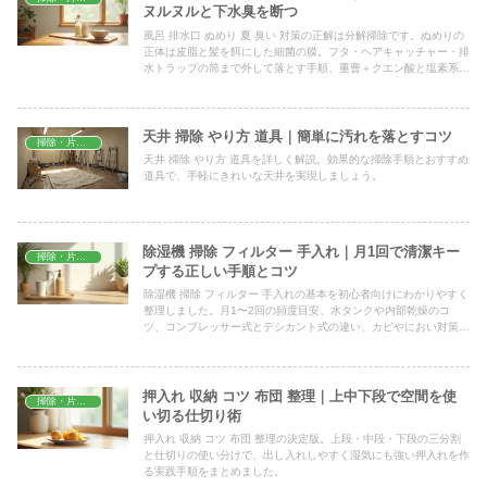
ヌルヌルと下水臭を断つ
風呂 排水口 ぬめり 夏 臭い 対策の正解は分解掃除です。ぬめりの
正体は皮脂と髪を餌にした細菌の膜。フタ・ヘアキャッチャー・排
水トラップの筒まで外して落とす手順、重曹＋クエン酸と塩素系の
使い分け、混ぜてはいけない組み合わせ、週1回の予防習慣まで解
説します。
天井 掃除 やり方 道具｜簡単に汚れを落とすコツ
掃除・片付け
天井 掃除 やり方 道具を詳しく解説。効果的な掃除手順とおすすめ
道具で、手軽にきれいな天井を実現しましょう。
除湿機 掃除 フィルター 手入れ｜月1回で清潔キー
掃除・片付け
プする正しい手順とコツ
除湿機 掃除 フィルター 手入れの基本を初心者向けにわかりやすく
整理しました。月1〜2回の頻度目安、水タンクや内部乾燥のコ
ツ、コンプレッサー式とデシカント式の違い、カビやにおい対策ま
で、家庭ですぐ実践できる形でていねいに解説します。
押入れ 収納 コツ 布団 整理｜上中下段で空間を使
掃除・片付け
い切る仕切り術
押入れ 収納 コツ 布団 整理の決定版。上段・中段・下段の三分割
と仕切りの使い分けで、出し入れしやすく湿気にも強い押入れを作
る実践手順をまとめました。