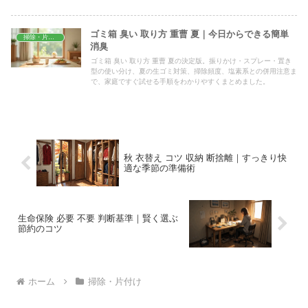
ゴミ箱 臭い 取り方 重曹 夏｜今日からできる簡単
掃除・片付け
消臭
ゴミ箱 臭い 取り方 重曹 夏の決定版。振りかけ・スプレー・置き
型の使い分け、夏の生ゴミ対策、掃除頻度、塩素系との併用注意ま
で、家庭ですぐ試せる手順をわかりやすくまとめました。
秋 衣替え コツ 収納 断捨離｜すっきり快
適な季節の準備術
生命保険 必要 不要 判断基準｜賢く選ぶ
節約のコツ
ホーム
掃除・片付け