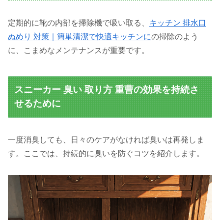
定期的に靴の内部を掃除機で吸い取る、
キッチン 排水口
ぬめり 対策｜簡単清潔で快適キッチンに
の掃除のよう
に、こまめなメンテナンスが重要です。
スニーカー 臭い 取り方 重曹の効果を持続さ
せるために
一度消臭しても、日々のケアがなければ臭いは再発しま
す。ここでは、持続的に臭いを防ぐコツを紹介します。