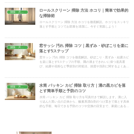
ロールスクリーン 掃除 方法 ホコリ｜簡単で効果的
掃除・片付け
な掃除術
ロールスクリーン 掃除 方法 ホコリを徹底解説。ホコリをスッキリ
落とす手順とコツでお部屋を清潔に。今すぐ実践しよう！
窓サッシ 汚れ 掃除 コツ｜黒ずみ・砂ぼこりを楽に
掃除・片付け
落とす5ステップ
窓サッシ 汚れ 掃除 コツを徹底解説。砂ぼこり・黒ずみ・結露カビ
を楽に落とす5ステップの手順、隅の溝まできれいに保つ道具選
び、結露や花粉など季節別の対処法、頻度や洗剤に関するよくある
質問への回答までまとめました。賃貸でもすぐ試せます。
水筒 パッキン カビ 掃除 取り方｜溝の黒カビを落
掃除・片付け
とす簡単手順と予防のコツ
水筒 パッキン カビ 掃除 取り方を写真付きで解説します。溝に入
り込んだ黒い点の正体から、酸素系漂白剤のつけ置きで落とす具体
的な手順、毎日できる予防のコツや交換の目安まで、家庭にあるも
のですぐ試せる方法をまとめました。清潔な水筒で安心して飲める
毎日に。