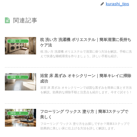
kurashi_tips
関連記事
枕 洗い方 洗濯機 ポリエステル｜簡単清潔に長持ち
掃除・片付け
ケア法
枕 洗い方 洗濯機 ポリエステルで清潔に保つ方法を解説。手軽に洗
えて快適な睡眠環境を作りましょう。詳しい手順も紹介。
浴室 床 黒ずみ オキシクリーン｜簡単キレイに掃除
掃除・片付け
成功
浴室 床 黒ずみ オキシクリーンで頑固な黒ずみを簡単に落とす方法
を解説。効果的な掃除手順と注意点も紹介します。今すぐ試そう！
フローリング ワックス 塗り方｜簡単3ステップで
掃除・片付け
美しく
フローリング ワックス 塗り方をお探しですか？簡単3ステップで
効果的に美しい床に仕上げる方法を詳しく解説します。