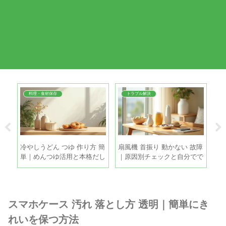
料理・食材保存
トラブル解決
ち｜
冷やしうどん つゆ 作り方 簡
扇風機 首振り 動かない 故障
夏
目安
単｜めんつゆ活用と本格だし
｜原因別チェックと自分でで
ツ
を5分で
きる直し方
る
スマホケース 汚れ 落とし方 透明｜簡単にき
れいを保つ方法