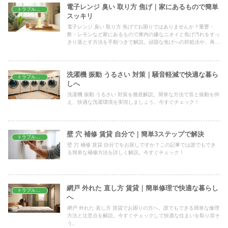
電子レンジ 臭い 取り方 焦げ｜家にあるもので簡単
トラブル解決
スッキリ
電子レンジ 臭い 取り方 焦げでお困りではありませんか？重曹・
酢・レモンなど家にあるもので庫内の嫌なニオイと焦げ汚れをすっ
きり落とす方法を手順つきで解説。頑固な焦げへの対処法や、再発
を防ぐ日頃の掃除のコツまで詳しく紹介します。
洗濯機 振動 うるさい 対策｜騒音軽減で快適な暮ら
トラブル解決
しへ
洗濯機 振動 うるさい 対策を徹底解説。簡単な方法で音と振動を抑
え、快適な洗濯環境を実現しましょう。今すぐチェック！
壁 穴 補修 賃貸 自分で｜簡単3ステップで解決
トラブル解決
壁 穴 補修 賃貸 自分でをお探しですか？この記事では誰でもでき
る簡単な補修方法を詳しく解説。今すぐチェック！
網戸 外れた 直し方 賃貸｜簡単修理で快適な暮らし
トラブル解決
へ
網戸 外れた 直し方 賃貸でお困りの方へ。誰でもできる簡単な修理
方法と注意点を解説。今すぐチェックして快適な住まいを取り戻そ
う。