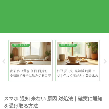
料理・食材保存
料理・食材保存
簡単
麦茶 作り置き 何日 日持ち｜
枝豆 茹で方 塩加減 時間 コ
冷
で失
冷蔵庫で安全に飲み切る目安
ツ｜色よく塩がきく黄金比の
簡
と保存のコツ
手順
霜
スマホ 通知 来ない 原因 対処法｜確実に通知
を受け取る方法