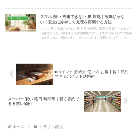
スマホ 熱い 充電できない 夏 対処｜故障じゃな
トラブル解決
い！安全に冷やして充電を再開する方法
スマホ 熱い 充電できない 夏 対処を解説。高温で充電が止まるの
は故障ではなく端末を守る保護機能です。冷蔵庫や保冷剤での急冷
は結露でNG。日陰へ移す・ケースを外す・電源を切る正しい冷や
し方と、車内放置の危険まで具体的に紹介します。
dポイント 貯め方 使い方 お得｜賢く節約
できるポイント活用術
スーパー 安い 曜日 時間帯｜賢く節約で
きる買い物術
ホーム
トラブル解決