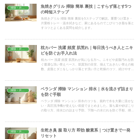
魚焼きグリル 掃除 簡単 裏技｜こすらず落とす5つ
掃除・片付け
の時短ステップ
魚焼きグリル 掃除 簡単 裏技を5ステップで解説。重曹つけ置き・
片栗粉トレー・温水拭きなど、家にあるものでこびりつき脂を落と
すコツとよくある質問を紹介します。
枕カバー 洗濯 頻度 肌荒れ｜毎日洗うべき人とニキ
掃除・片付け
ビを防ぐお手入れ法
枕カバー 洗濯 頻度 肌荒れが気になる方へ。ニキビや皮脂汚れを防
ぐ最適な洗い替えペース、肌質別の目安、揃えておきたい替えの枚
数、皮脂とダニをしっかり落とす洗い方と乾燥のコツ、続けやすく
する仕組みづくりまで家庭目線でまとめました。
ベランダ 掃除 マンション 排水｜水を流さず詰まり
掃除・片付け
を防ぐ手順
ベランダ 掃除 マンション 排水のコツを、規約で水を大量に流せな
い・高圧洗浄機が使えない前提でまとめました。落ち葉や砂ぼこり
の取り方、排水口の詰まり予防、下階への水だれを防ぐ手順、掃除
頻度のめやすまで具体的に解説します。
生乾き臭 服 取り方 即効 酸素系｜つけ置きで一発
掃除・片付け
リセット