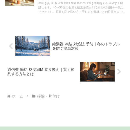
生乾き臭 服 取り方 即効 酸素系のつけ置き手順をわかりやすく解
説します。40〜50度のお湯と酸素系漂白剤で原因の雑菌を一気に
リセットし、再発を防ぐ洗い方・干し方や素材ごとの注意点まで、
家庭ですぐ試せる具体策をまとめました。今日からできます。
給湯器 凍結 対処法 予防｜冬のトラブル
を防ぐ簡単対策
通信費 節約 格安SIM 乗り換え｜賢く節
約する方法とは
ホーム
掃除・片付け