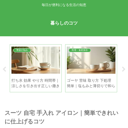
毎日が便利になる生活の知恵
暮らしのコツ
季節の悩み
料理・食材保存
｜
打ち水 効果 やり方 時間帯｜
ゴーヤ 苦味 取り方 下処理
麦
しい
涼しさを引き出す正しい撒き
簡単｜塩もみと薄切りで和ら
冷
方と注意点
げる手順
と
スーツ 自宅 手入れ アイロン｜簡単できれい
に仕上げるコツ