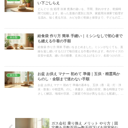
い下ごしらえ
どんぐり 虫 処理 冷凍 煮沸の違いを、手間、割れやすさ、乾燥時
間で比較します。拾った直後の選別と洗浄、家庭用冷凍庫で処理す
る流れ、短く煮る方法、カビを防ぐ乾燥と保管まで、子どもの工作
前に済ませたい手順を具体的にまとめました。
給食袋 作り方 簡単 手縫い｜ミシンなしで初心者で
未分類
も縫える巾着の手順
給食袋 作り方 簡単 手縫いをまとめました。ミシンがなくても、直
線を返し縫いするだけで毎日使える巾着が作れます。布のサイズの
目安や道具、縫い方の順番、丈夫に仕上げるコツ、名前つけの方法
まで、裁縫初心者でも順を追って進められるように解説します。
お盆 お供え マナー 初めて 準備｜五供・精霊馬か
未分類
らのし・金額まで迷わない手順
お盆 お供え マナー 初めて 準備の基本を、五供（香・花・灯・浄
水・飲食）や精霊馬、のし・表書き、金額の目安、飾る時期までや
さしく解説。地域や宗派、ご家庭で作法が異なる点にも配慮し、初
めてでも慌てず整えられるよう手順で紹介します。
ガス会社 乗り換え メリット やり方｜固
定費を月数百円〜数千円下げる現実的な