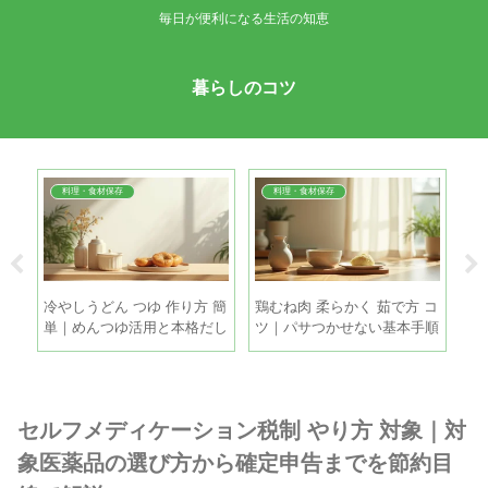
毎日が便利になる生活の知恵
暮らしのコツ
料理・食材保存
料理・食材保存
間が
冷やしうどん つゆ 作り方 簡
鶏むね肉 柔らかく 茹で方 コ
玉
シミ
単｜めんつゆ活用と本格だし
ツ｜パサつかせない基本手順
蔵
を5分で
とちょい足しテク
ね
セルフメディケーション税制 やり方 対象｜対
象医薬品の選び方から確定申告までを節約目