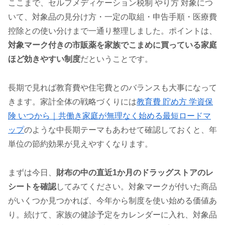
ここまで、セルフメディケーション税制 やり方 対象につ
いて、対象品の見分け方・一定の取組・申告手順・医療費
控除との使い分けまで一通り整理しました。ポイントは、
対象マーク付きの市販薬を家族でこまめに買っている家庭
ほど効きやすい制度
だということです。
長期で見れば教育費や住宅費とのバランスも大事になって
きます。家計全体の戦略づくりには
教育費 貯め方 学資保
険 いつから｜共働き家庭が無理なく始める最短ロードマ
ップ
のような中長期テーマもあわせて確認しておくと、年
単位の節約効果が見えやすくなります。
まずは今日、
財布の中の直近1か月のドラッグストアのレ
シートを確認
してみてください。対象マークが付いた商品
がいくつか見つかれば、今年から制度を使い始める価値あ
り。続けて、家族の健診予定をカレンダーに入れ、対象品