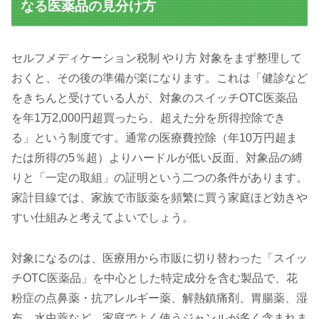
なる医薬品の見分け方
セルフメディケーション税制 やり方 対象をまず整理して
おくと、その後の準備が楽になります。これは「健診など
をきちんと受けている人が、対象のスイッチOTC医薬品
を年1万2,000円超買ったら、超えた分を所得控除でき
る」という制度です。通常の医療費控除（年10万円超ま
たは所得の5％超）よりハードルが低い反面、対象品の縛
りと「一定の取組」の証明という二つの条件があります。
家計目線では、家族で市販薬を頻繁に買う家庭ほど効きや
すい仕組みと考えてよいでしょう。
対象になるのは、医療用から市販に切り替わった「スイッ
チOTC医薬品」を中心とした特定成分を含む製品で、花
粉症の点鼻薬・抗アレルギー薬、解熱鎮痛剤、胃腸薬、湿
布、水虫薬など、家庭でよく使うジャンルが多く含まれま