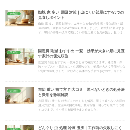
蜘蛛 家 多い 原因 対策｜出にくい部屋にする5つの
未分類
見直しポイント
蜘蛛 家 多い 原因 対策を、エサとなる虫の発生源・侵入経路・部
屋の湿気・隠れ場所の4方向から整理しました。殺虫剤に頼りすぎ
ず、毎日の掃除や換気で出にくい部屋に変える具体策と、見つけた
蜘蛛の安全な対処までやさしく解説します。
固定費 削減 おすすめ 一覧｜効果が大きい順に見直
未分類
す家計の優先順位
固定費 削減 おすすめ 一覧をひと目で確認できます。通信費・保
険・サブスク・電気ガス・住居費などを、効果が大きく手間が少な
い順に整理しました。比較表と具体的な手順つきなので、今日から
ムリな我慢をせず毎月の支出を着実に軽くできます。
布団 重い 捨て方 粗大ゴミ｜運べないときの処分法
未分類
と費用を徹底解説
布団 重い 捨て方 粗大ゴミの出し方を解説。重くて運べない布団の
処分方法5選、自治体の回収手順、費用相場、切って可燃ゴミに出
すコツまで、すぐ使える情報をまとめました。
どんぐり 虫 処理 冷凍 煮沸｜工作前の失敗しにく
未分類