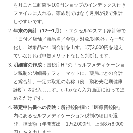
を月ごとに封筒や100円ショップのインデックス付き
ファイルに入れる。家族別ではなく月別が後で集計
しやすいです。
年末の集計（12〜1月）
：エクセルやスマホ家計簿で
「日付／店舗／商品名／金額／対象/対象外」を一覧
化し、対象品の年間合計を出す。1万2,000円を超え
ていなければ申告メリットなしと判断します。
明細書の作成
：国税庁HPの「セルフメディケーショ
ン税制の明細書」フォーマットに、薬局ごとの合計
と総合計、一定の取組の名称（例：勤務先定期健康
診断）を記入します。e-Taxなら入力画面に沿って進
めるだけです。
確定申告書への反映
：所得控除欄の「医療費控除」
内にあるセルフメディケーション税制の項目を選
び、控除額（年間支出 − 1万2,000円、上限8万8,000
円）を入力します。