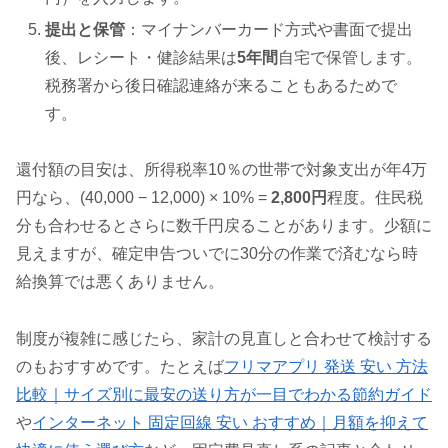
提出と保管
：マイナンバーカード方式や書面で提出
後、レシート・健診結果は
5年間
自宅で保管します。
税務署から後日確認連絡が来ることもあるためで
す。
還付額の目安は、所得税率10％の世帯で対象支出が年4万
円なら、(40,000 − 12,000) × 10% =
2,800円
程度。住民税
分も合わせるとさらに数千円戻ることがあります。少額に
見えますが、確定申告ついでに30分の作業で済むなら時
給換算では悪くありません。
制度が複雑に感じたら、家計の見直しと合わせて検討する
のもおすすめです。たとえば
フリマアプリ 発送 安い 方法
比較｜サイズ別に最安の送り方が一目でわかる節約ガイド
や
インターネット 固定回線 安い おすすめ｜月額を抑えて