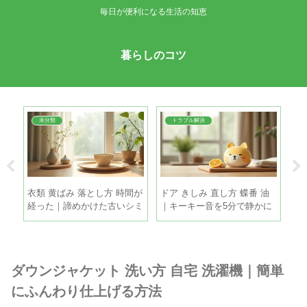
毎日が便利になる生活の知恵
暮らしのコツ
未分類
トラブル解決
ち｜
衣類 黄ばみ 落とし方 時間が
ドア きしみ 直し方 蝶番 油
き
目安
経った｜諦めかけた古いシミ
｜キーキー音を5分で静かに
｜
も家庭で復活させる方法
する手順
き
ダウンジャケット 洗い方 自宅 洗濯機｜簡単
にふんわり仕上げる方法