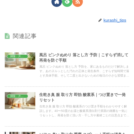
kurashi_tips
関連記事
風呂 ピンクぬめり 落とし方 予防｜こすらず消して
掃除・片付け
再発を防ぐ手順
風呂 ピンクぬめり 落とし方 予防を、家にあるものだけで解決しま
す。あのヌルッとした汚れの正体と発生条件、こすらず短時間で落
とす具体手順、そして二度と出さないための毎日の小さな習慣ま
で、今日から無理なく試せる方法をやさしくまとめました。
生乾き臭 服 取り方 即効 酸素系｜つけ置きで一発
掃除・片付け
リセット
生乾き臭 服 取り方 即効 酸素系のつけ置き手順をわかりやすく解
説します。40〜50度のお湯と酸素系漂白剤で原因の雑菌を一気に
リセットし、再発を防ぐ洗い方・干し方や素材ごとの注意点まで、
家庭ですぐ試せる具体策をまとめました。今日からできます。