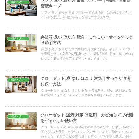
ソファ 臭い 取り方 重曹 スプレー｜手軽に消臭＆
掃除・片付け
清潔キープ
ソファ 臭い 取り方 重曹 スプレーで簡単消臭！効果的な手順とポ
イントを解説。清潔な暮らしを目指す方必見です。
弁当箱 臭い 取り方 漂白｜しつこいニオイをすっき
掃除・片付け
り消す方法
弁当箱 臭い 取り方 漂白の手順を具体的に解説。キッチンハイター
や重曹を使った効果的な消臭法から、素材別の注意点、臭いがつき
にくくなる日頃のケアまで詳しくまとめました。
クローゼット 扉 なし ほこり 対策｜すっきり清潔
掃除・片付け
に保つ方法
クローゼット 扉 なし ほこり 対策を徹底解説。扉なしの収納も簡
単に清潔に保てるアイデアと具体的な手順をご紹介します。
クローゼット 湿気 対策 除湿剤｜カビ知らずで衣類
掃除・片付け
を守る正しい使い方
クローゼット 湿気 対策 除湿剤の種類別の選び方、効果が出やすい
置き方の3点配置、交換タイミングのサインまでを実例つきでまと
めました。衣類のカビや嫌な臭いを防ぐコツを丁寧に解説。今日か