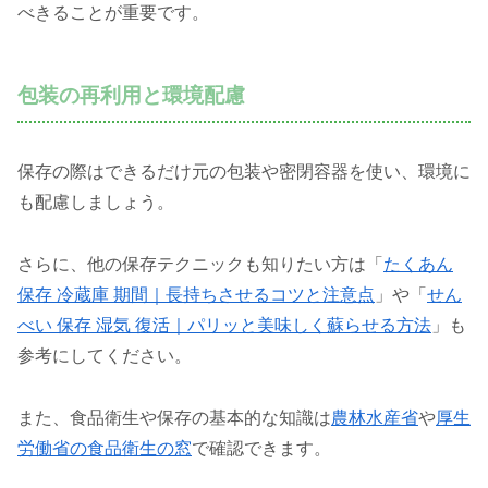
べきることが重要です。
包装の再利用と環境配慮
保存の際はできるだけ元の包装や密閉容器を使い、環境に
も配慮しましょう。
さらに、他の保存テクニックも知りたい方は「
たくあん
保存 冷蔵庫 期間｜長持ちさせるコツと注意点
」や「
せん
べい 保存 湿気 復活｜パリッと美味しく蘇らせる方法
」も
参考にしてください。
また、食品衛生や保存の基本的な知識は
農林水産省
や
厚生
労働省の
食品衛生の窓
で確認できます。