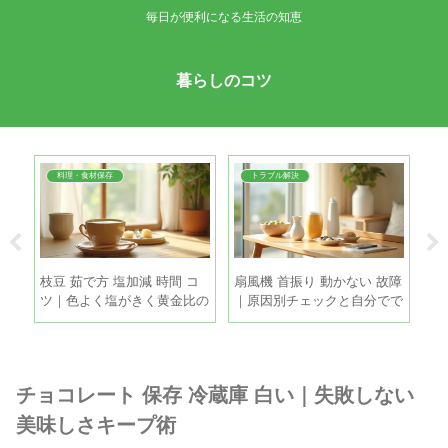
毎日が便利になる生活の知恵
暮らしのコツ
料理・食材保存
トラブル解決
間｜
枝豆 茹で方 塩加減 時間 コ
扇風機 首振り 動かない 故障
換
理
ツ｜色よく塩がきく黄金比の
｜原因別チェックと自分でで
｜
手順
きる直し方
敗
チョコレート 保存 冷蔵庫 白い｜失敗しない
美味しさキープ術