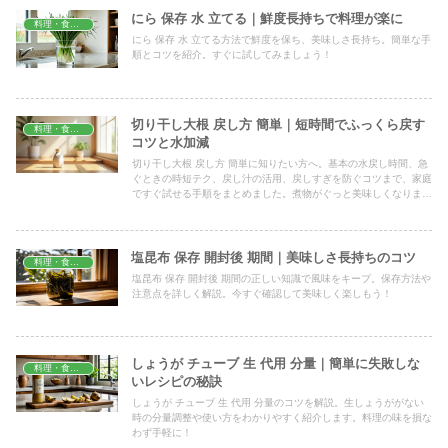
にら 保存 水 立てる｜鮮度長持ちで料理が楽に
料理・食材保存
にら 保存 水 立てる方法で鮮度を保ち、美味しさ長持ち。簡単な手
順とコツを紹介。すぐに試してみましょう！
切り干し大根 戻し方 簡単｜短時間でふっくら戻す
料理・食材保存
コツと水加減
切り干し大根 戻し方 簡単に知りたい方へ。基本の水戻し時間、急
ぐときの時短テク、戻し汁の活用、戻しすぎを防ぐコツまで、家庭
ですぐ試せる手順をまとめました。煮物がぐっと美味しくなりま
す。
塩昆布 保存 開封後 期間｜美味しさ長持ちのコツ
料理・食材保存
塩昆布 保存 開封後 期間の正しい知識で風味をキープ。保存方法や
注意点を詳しく解説。今すぐ確認して美味しく楽しもう！
しょうが チューブ 生 代用 分量｜簡単に失敗しな
料理・食材保存
いレシピの秘訣
しょうが チューブ 生 代用 分量のコツを解説。生しょうががない
時の分量調整や使い方をわかりやすく紹介します。料理の味を損な
わず手軽に！