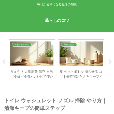
毎日が便利になる生活の知恵
暮らしのコツ
料理・食材保存
季節の悩み
 コ
きゅうり 大量消費 保存 方法
夏 ペットボトル 凍らせる コ
ゴ
手順
｜冷蔵・冷凍とレシピで使い
ツ｜長時間冷たさをキープす
簡
きるコツ
る5つの方法
げ
トイレ ウォシュレット ノズル 掃除 やり方｜
清潔キープの簡単ステップ