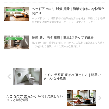
ベッド下 ホコリ 対策 掃除｜簡単できれいな快適空
掃除・片付け
間作り
ベッド下 ホコリ 対策 掃除の効果的な方法を紹介。手軽にできる掃
除手順で清潔な寝室を実現しましょう。今すぐチェック！
靴箱 臭い 消す 重曹｜簡単3ステップで解決
掃除・片付け
靴箱 臭い 消す 重曹をお探しですか？この記事では効果的な方法と
コツを詳しく解説。すぐに爽やかな靴箱に！
トイレ 便座裏 黄ばみ 落とし方｜簡単で
きれいな掃除術
たこ 茹で方 柔らかく 時間｜失敗しない
コツと時間管理