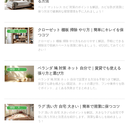
る方法
ベッド マットレス カビ 対策のポイントを解説。カビを防ぎ清潔に
保つ方法で健康的な寝室環境を手に入れましょう！
クローゼット 棚板 掃除 やり方｜簡単にキレイを保
掃除・片付け
つコツ
クローゼット 棚板 掃除 やり方をわかりやすく解説。手軽にできる
掃除法で収納スペースを清潔に保ちましょう。ぜひ試してみてくだ
さい！
ベランダ 鳩 対策 ネット 自分で｜賃貸でも使える
掃除・片付け
張り方と選び方
ベランダ 鳩 対策 ネット 自分で設置する方法を手順つきで解説。
賃貸でも跡を残さない固定法、ネットの選び方、フンや巣作りを防
ぐポイント、よくある失敗までまとめました。
ラグ 洗い方 自宅 大きい｜簡単で清潔に保つコツ
掃除・片付け
ラグ 洗い方 自宅 大きいのポイントを解説。大きなラグも自宅で手
軽に洗う方法と注意点を紹介します。清潔な暮らしを始めましょ
う！