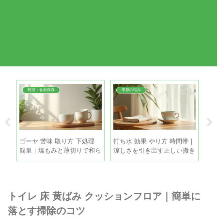
料理・食材保存
季節の悩み
 簡
ゴーヤ 苦味 取り方 下処理
打ち水 効果 やり方 時間帯｜
衣
だし
簡単｜塩もみと薄切りで和ら
涼しさを引き出す正しい撒き
経
げる手順
方と注意点
も
トイレ 床 黄ばみ クッションフロア｜簡単に
落とす掃除のコツ