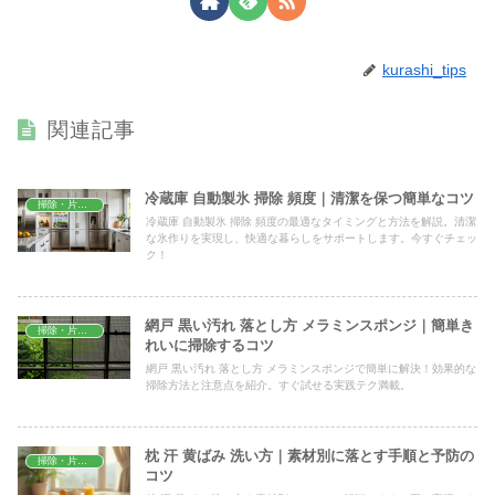
kurashi_tips
関連記事
冷蔵庫 自動製氷 掃除 頻度｜清潔を保つ簡単なコツ
掃除・片付け
冷蔵庫 自動製氷 掃除 頻度の最適なタイミングと方法を解説。清潔
な氷作りを実現し、快適な暮らしをサポートします。今すぐチェッ
ク！
網戸 黒い汚れ 落とし方 メラミンスポンジ｜簡単き
掃除・片付け
れいに掃除するコツ
網戸 黒い汚れ 落とし方 メラミンスポンジで簡単に解決！効果的な
掃除方法と注意点を紹介。すぐ試せる実践テク満載。
枕 汗 黄ばみ 洗い方｜素材別に落とす手順と予防の
掃除・片付け
コツ