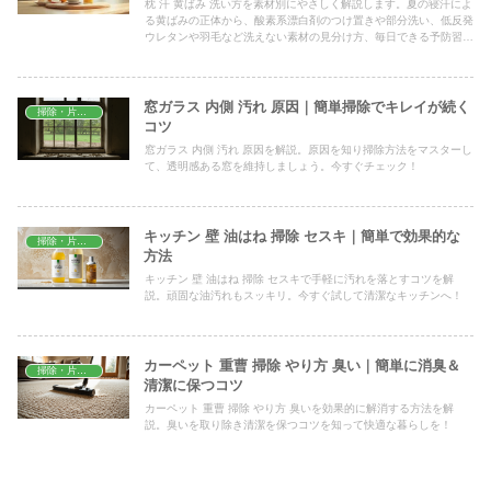
枕 汗 黄ばみ 洗い方を素材別にやさしく解説します。夏の寝汗によ
る黄ばみの正体から、酸素系漂白剤のつけ置きや部分洗い、低反発
ウレタンや羽毛など洗えない素材の見分け方、毎日できる予防習慣
まで、家庭ですぐ試せる手順をまとめました。
窓ガラス 内側 汚れ 原因｜簡単掃除でキレイが続く
掃除・片付け
コツ
窓ガラス 内側 汚れ 原因を解説。原因を知り掃除方法をマスターし
て、透明感ある窓を維持しましょう。今すぐチェック！
キッチン 壁 油はね 掃除 セスキ｜簡単で効果的な
掃除・片付け
方法
キッチン 壁 油はね 掃除 セスキで手軽に汚れを落とすコツを解
説。頑固な油汚れもスッキリ。今すぐ試して清潔なキッチンへ！
カーペット 重曹 掃除 やり方 臭い｜簡単に消臭＆
掃除・片付け
清潔に保つコツ
カーペット 重曹 掃除 やり方 臭いを効果的に解消する方法を解
説。臭いを取り除き清潔を保つコツを知って快適な暮らしを！