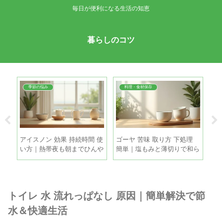
毎日が便利になる生活の知恵
暮らしのコツ
季節の悩み
料理・食材保存
ち｜
アイスノン 効果 持続時間 使
ゴーヤ 苦味 取り方 下処理
引
目安
い方｜熱帯夜も朝までひんや
簡単｜塩もみと薄切りで和ら
方
り眠るコツ
げる手順
策
トイレ 水 流れっぱなし 原因｜簡単解決で節
水＆快適生活