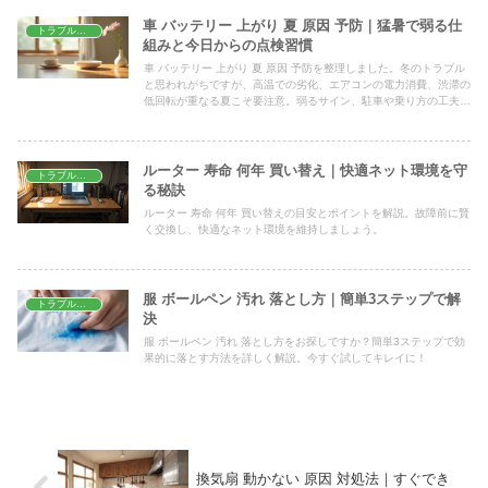
車 バッテリー 上がり 夏 原因 予防｜猛暑で弱る仕
トラブル解決
組みと今日からの点検習慣
車 バッテリー 上がり 夏 原因 予防を整理しました。冬のトラブル
と思われがちですが、高温での劣化、エアコンの電力消費、渋滞の
低回転が重なる夏こそ要注意。弱るサイン、駐車や乗り方の工夫、
上がったときの安全な対処までまとめます。
ルーター 寿命 何年 買い替え｜快適ネット環境を守
トラブル解決
る秘訣
ルーター 寿命 何年 買い替えの目安とポイントを解説。故障前に賢
く交換し、快適なネット環境を維持しましょう。
服 ボールペン 汚れ 落とし方｜簡単3ステップで解
トラブル解決
決
服 ボールペン 汚れ 落とし方をお探しですか？簡単3ステップで効
果的に落とす方法を詳しく解説。今すぐ試してキレイに！
換気扇 動かない 原因 対処法｜すぐでき