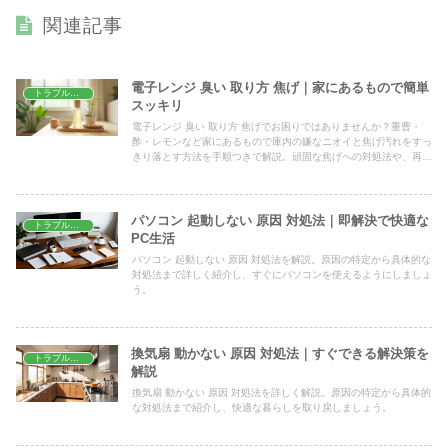
関連記事
電子レンジ 臭い 取り方 焦げ｜家にあるもので簡単
トラブル解決
スッキリ
電子レンジ 臭い 取り方 焦げでお困りではありませんか？重曹・
酢・レモンなど家にあるもので庫内の嫌なニオイと焦げ汚れをすっ
きり落とす方法を手順つきで解説。頑固な焦げへの対処法や、再発
を防ぐ日頃の掃除のコツまで詳しく紹介します。
パソコン 起動しない 原因 対処法｜即解決で快適な
トラブル解決
PC生活
パソコン 起動しない 原因 対処法を解説。原因の特定から具体的な
対処法まで詳しく紹介し、すぐにパソコンを使えるようにしましょ
う。
換気扇 動かない 原因 対処法｜すぐできる解決策を
トラブル解決
解説
換気扇 動かない 原因 対処法を詳しく解説。原因の特定から具体的
な対処法まで紹介し、快適な暮らしを取り戻しましょう。