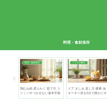
料理・食材保存
料理・食材保存
トラブル解決
 日持ち｜
鶏むね肉 柔らかく 茹で方 コ
ドア きしみ 直し方 蝶番 油
み切る目安
ツ｜パサつかせない基本手順
キーキー音を5分で静かにす
とちょい足しテク
る手順