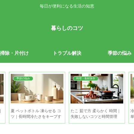
毎日が便利になる生活の知恵
暮らしのコツ
掃除・片付け
トラブル解決
季節の悩み
季節の悩み
料理・食材保存
｜
夏 ペットボトル 凍らせる コ
たこ 茹で方 柔らかく 時間｜
冷
ツ｜長時間冷たさをキープす
失敗しないコツと時間管理
る5つの方法