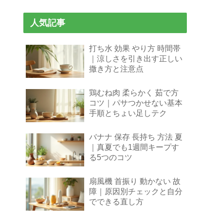
人気記事
打ち水 効果 やり方 時間帯
｜涼しさを引き出す正しい
撒き方と注意点
鶏むね肉 柔らかく 茹で方
コツ｜パサつかせない基本
手順とちょい足しテク
バナナ 保存 長持ち 方法 夏
｜真夏でも1週間キープす
る5つのコツ
扇風機 首振り 動かない 故
障｜原因別チェックと自分
でできる直し方