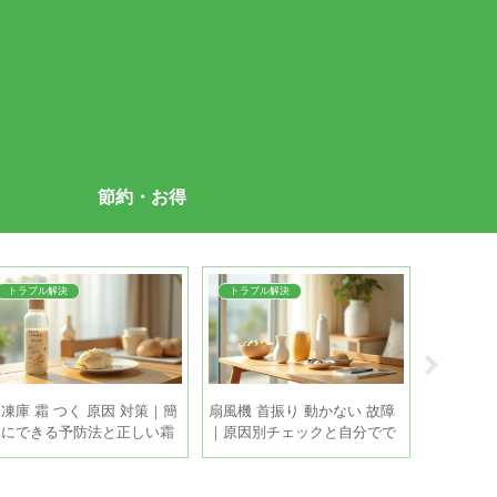
節約・お得
トラブル解決
トラブル解決
掃除・片
凍庫 霜 つく 原因 対策｜簡
扇風機 首振り 動かない 故障
換気扇 油
単にできる予防法と正しい霜
｜原因別チェックと自分でで
｜浸け置
取りの手順
きる直し方
敗しない