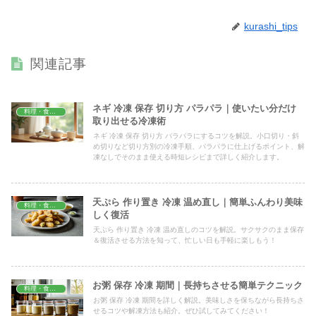
kurashi_tips
関連記事
ネギ 冷凍 保存 切り方 パラパラ｜使いたい分だけ
料理・食材保存
取り出せる冷凍術
ネギ 冷凍 保存 切り方 パラパラにするコツを解説。小口切り・斜
め切りなど切り方別の冷凍手順、パラパラに仕上げるポイント、解
凍なしでそのまま使える時短レシピまで詳しく紹介します。
天ぷら 作り置き 冷凍 温め直し｜簡単ふんわり美味
料理・食材保存
しく復活
天ぷら 作り置き 冷凍 温め直しのコツを解説。サクサクのまま保存
＆復活させる方法を知って、忙しい日も手軽に楽しもう！
お粥 保存 冷凍 期間｜長持ちさせる簡単テクニック
料理・食材保存
お粥 保存 冷凍 期間を詳しく解説。美味しさを保ちながら長持ちさ
せるコツや解凍方法も紹介。ぜひ試してみてください！