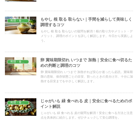
もやし 根 取る 取らない｜手間を減らして美味しく
料理・食材保存
調理するコツ
もやし 根 取る 取らないの疑問を解消！根の取り方やメリット・デ
メリット、調理のポイントを詳しく解説します。今日から実践しよ
う。
卵 賞味期限切れ いつまで 加熱｜安全に食べ切るた
料理・食材保存
めの判断と調理のコツ
卵 賞味期限切れ いつまで 加熱すれば安心か迷ったら必読。賞味期
限の意味、保存状態ごとの目安、割ったときの見分け方、十分に加
熱する目安までをやさしく解説します。
じゃがいも 緑 食べれる 皮｜安全に食べるためのポ
料理・食材保存
イント解説
じゃがいも 緑 食べれる 皮の疑問を解消！安全に食べる方法と注意
点を具体的に紹介します。ぜひチェックして安心調理を。