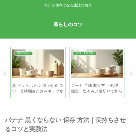
毎日が便利になる生活の知恵
暮らしのコツ
季節の悩み
料理・食材保存
 使
夏 ペットボトル 凍らせる コ
ゴーヤ 苦味 取り方 下処理
麦
んや
ツ｜長時間冷たさをキープす
簡単｜塩もみと薄切りで和ら
冷
る5つの方法
げる手順
と
バナナ 黒くならない 保存 方法｜長持ちさせ
るコツと実践法