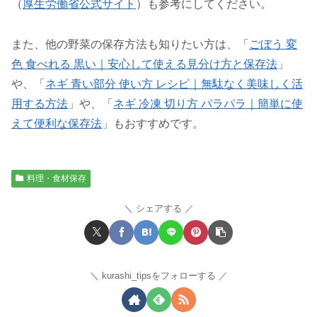
（
厚生労働省公式サイト
）も参考にしてください。
また、他の野菜の保存方法も知りたい方は、「
ごぼう 変
色 食べれる 黒い｜安心して使える見分け方と保存法
」
や、「
ネギ 青い部分 使い方 レシピ｜無駄なく美味しく活
用する方法
」や、「
ネギ 冷凍 切り方 パラパラ｜簡単に使
えて便利な保存法
」もおすすめです。
料理・食材保存
シェアする
kurashi_tipsをフォローする