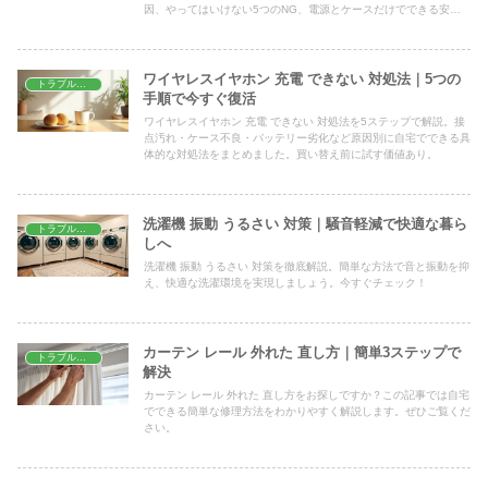
因、やってはいけない5つのNG、電源とケースだけでできる安全
な冷まし方、修理を相談する目安まで解説します。
ワイヤレスイヤホン 充電 できない 対処法｜5つの
トラブル解決
手順で今すぐ復活
ワイヤレスイヤホン 充電 できない 対処法を5ステップで解説。接
点汚れ・ケース不良・バッテリー劣化など原因別に自宅でできる具
体的な対処法をまとめました。買い替え前に試す価値あり。
洗濯機 振動 うるさい 対策｜騒音軽減で快適な暮ら
トラブル解決
しへ
洗濯機 振動 うるさい 対策を徹底解説。簡単な方法で音と振動を抑
え、快適な洗濯環境を実現しましょう。今すぐチェック！
カーテン レール 外れた 直し方｜簡単3ステップで
トラブル解決
解決
カーテン レール 外れた 直し方をお探しですか？この記事では自宅
でできる簡単な修理方法をわかりやすく解説します。ぜひご覧くだ
さい。