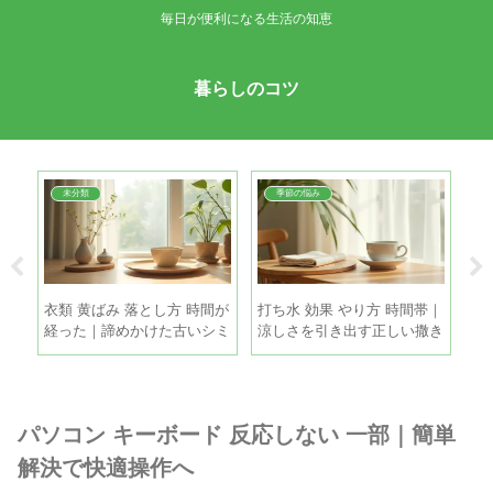
毎日が便利になる生活の知恵
暮らしのコツ
未分類
季節の悩み
夏
衣類 黄ばみ 落とし方 時間が
打ち水 効果 やり方 時間帯｜
冷
る5
経った｜諦めかけた古いシミ
涼しさを引き出す正しい撒き
単
も家庭で復活させる方法
方と注意点
を
パソコン キーボード 反応しない 一部｜簡単
解決で快適操作へ