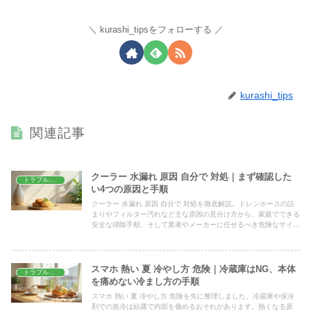
kurashi_tipsをフォローする
kurashi_tips
関連記事
クーラー 水漏れ 原因 自分で 対処｜まず確認した
トラブル解決
い4つの原因と手順
クーラー 水漏れ 原因 自分で 対処を徹底解説。ドレンホースの詰
まりやフィルター汚れなど主な原因の見分け方から、家庭でできる
安全な掃除手順、そして業者やメーカーに任せるべき危険なサイン
の判断基準まで、写真を交えて具体的にわかりやすく紹介します。
スマホ 熱い 夏 冷やし方 危険｜冷蔵庫はNG、本体
トラブル解決
を痛めない冷まし方の手順
スマホ 熱い 夏 冷やし方 危険を先に整理しました。冷蔵庫や保冷
剤での急冷は結露で内部を傷めるおそれがあります。熱くなる原