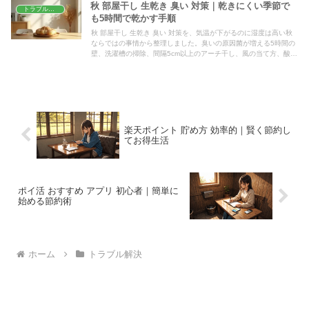
秋 部屋干し 生乾き 臭い 対策｜乾きにくい季節で
トラブル解決
も5時間で乾かす手順
秋 部屋干し 生乾き 臭い 対策を、気温が下がるのに湿度は高い秋
ならではの事情から整理しました。臭いの原因菌が増える5時間の
壁、洗濯槽の掃除、間隔5cm以上のアーチ干し、風の当て方、酸素
系漂白剤のつけ置き温度まで、今日から数字どおりに試せる形で紹
介します。
楽天ポイント 貯め方 効率的｜賢く節約し
てお得生活
ポイ活 おすすめ アプリ 初心者｜簡単に
始める節約術
ホーム
トラブル解決