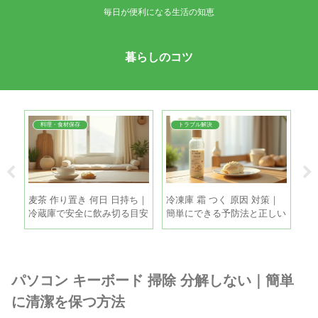
毎日が便利になる生活の知恵
暮らしのコツ
料理・食材保存
トラブル解決
・冷
麦茶 作り置き 何日 日持ち｜
冷凍庫 霜 つく 原因 対策｜
た
新玉
冷蔵庫で安全に飲み切る目安
簡単にできる予防法と正しい
失
と保存のコツ
霜取りの手順
パソコン キーボード 掃除 分解しない｜簡単
に清潔を保つ方法