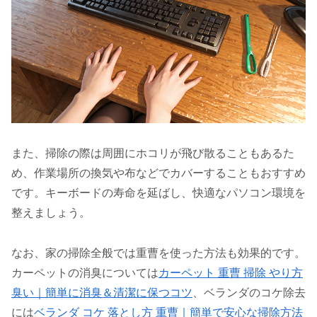
また、掃除の際は周囲にホコリが飛び散ることもあるた
め、作業場所の換気や布などでカバーすることもおすすめ
です。キーボードの寿命を延ばし、快適なパソコン環境を
整えましょう。
なお、家の掃除全般では重曹を使った方法も効果的です。
カーペットの消臭については
カーペット 重曹 掃除 やり方
臭い｜簡単に消臭＆清潔に保つコツ
、ベランダのコケ除去
には
ベランダ コケ 落とし方 重曹｜簡単で安心な掃除方法