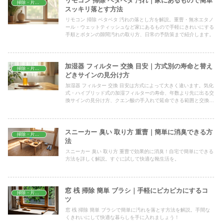
リモコン 掃除 ベタベタ 汚れ｜家にあるもので簡単
掃除・片付け
スッキリ落とす方法
リモコン 掃除 ベタベタ 汚れの落とし方を解説。重曹・無水エタノ
ール・ウェットティッシュなど家にあるもので手軽にきれいにする
手順とボタンの隙間汚れの取り方、日常の予防策まで紹介します。
加湿器 フィルター 交換 目安｜方式別の寿命と替え
掃除・片付け
どきサインの見分け方
加湿器 フィルター 交換 目安は方式によって大きく違います。気化
式・ハイブリッド式の加湿フィルターの寿命、年数より先に出る交
換サインの見分け方、クエン酸の手入れで延命できる範囲と交換す
べき状態の線引き、衛生面の注意点までまとめました。
スニーカー 臭い 取り方 重曹｜簡単に消臭できる方
掃除・片付け
法
スニーカー 臭い 取り方 重曹で効果的に消臭！自宅で簡単にできる
方法を詳しく解説。すぐに試して快適な靴生活を。
窓 桟 掃除 簡単 ブラシ｜手軽にピカピカにするコ
掃除・片付け
ツ
窓 桟 掃除 簡単 ブラシで簡単に汚れを落とす方法を解説。手間な
くきれいにして快適な暮らしを手に入れましょう！