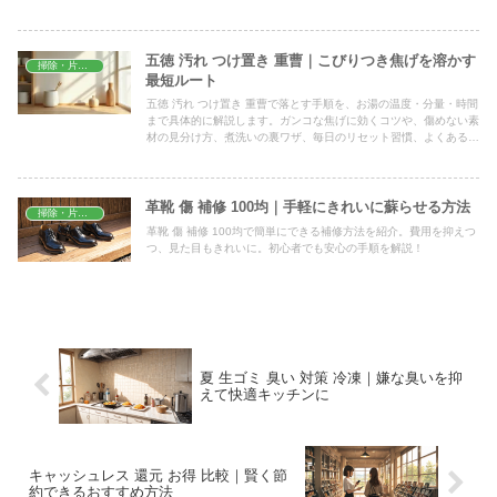
五徳 汚れ つけ置き 重曹｜こびりつき焦げを溶かす
掃除・片付け
最短ルート
五徳 汚れ つけ置き 重曹で落とす手順を、お湯の温度・分量・時間
まで具体的に解説します。ガンコな焦げに効くコツや、傷めない素
材の見分け方、煮洗いの裏ワザ、毎日のリセット習慣、よくある失
敗の回避法まで一気にわかる保存版ガイドです。
革靴 傷 補修 100均｜手軽にきれいに蘇らせる方法
掃除・片付け
革靴 傷 補修 100均で簡単にできる補修方法を紹介。費用を抑えつ
つ、見た目もきれいに。初心者でも安心の手順を解説！
夏 生ゴミ 臭い 対策 冷凍｜嫌な臭いを抑
えて快適キッチンに
キャッシュレス 還元 お得 比較｜賢く節
約できるおすすめ方法