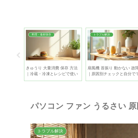
料理・食材保存
トラブル解決
｜常温・冷
きゅうり 大量消費 保存 方法
扇風機 首振り 動かない 故
期間と新玉
｜冷蔵・冷凍とレシピで使い
｜原因別チェックと自分で
きるコツ
きる直し方
パソコン ファン うるさい 
トラブル解決