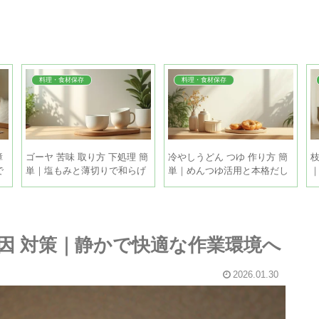
料理・食材保存
料理・食材保存
障
ゴーヤ 苦味 取り方 下処理 簡
冷やしうどん つゆ 作り方 簡
枝
で
単｜塩もみと薄切りで和らげ
単｜めんつゆ活用と本格だし
る手順
を5分で
原因 対策｜静かで快適な作業環境へ
2026.01.30