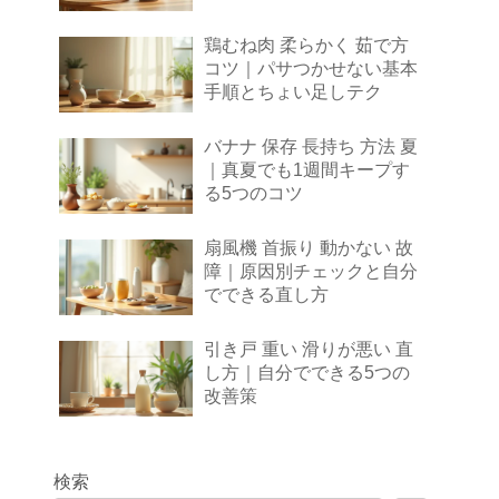
鶏むね肉 柔らかく 茹で方
コツ｜パサつかせない基本
手順とちょい足しテク
バナナ 保存 長持ち 方法 夏
｜真夏でも1週間キープす
る5つのコツ
扇風機 首振り 動かない 故
障｜原因別チェックと自分
でできる直し方
引き戸 重い 滑りが悪い 直
し方｜自分でできる5つの
改善策
検索