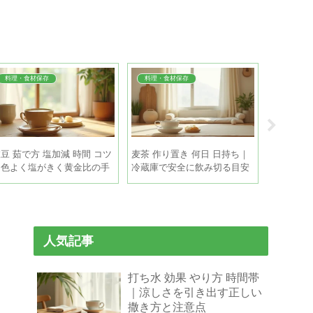
料理・食材保存
料理・食材保存
季節の悩
豆 茹で方 塩加減 時間 コツ
麦茶 作り置き 何日 日持ち｜
打ち水 効
｜色よく塩がきく黄金比の手
冷蔵庫で安全に飲み切る目安
涼しさを
順
と保存のコツ
方と注意
人気記事
打ち水 効果 やり方 時間帯
｜涼しさを引き出す正しい
撒き方と注意点