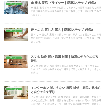
傘 撥水 復活 ドライヤー｜簡単3ステップで解決
トラブル解決
傘 撥水 復活 ドライヤーをお探しですか？この記事では自宅で簡単
に撥水効果を復活させる方法を丁寧に解説します。ぜひ試してみて
ください。
畳 へこみ 直し方 家具｜簡単3ステップで解決
トラブル解決
畳 へこみ 直し方 家具をお探しですか？家具による畳のへこみを簡
単に直す方法を詳しく解説。すぐできる手順で美しい畳を取り戻し
ましょう。
スマホ 動作 遅い 原因 対策｜快適に使うための改
トラブル解決
善法
スマホ 動作 遅い 原因 対策を解説！動作が遅くてイライラする方
に向けて、原因から具体的な対処法まで詳しく紹介します。今すぐ
快適に！
インターホン 聞こえない 原因 対処｜原因の見極め
トラブル解決
と自分で直す手順
インターホン 聞こえない 原因 対処を、音量・電池切れ・配線トラ
ブルなど症状別に整理。賃貸と持ち家それぞれの対応や、修理を呼
ぶ前に試したい確認ステップ、買い替え時の選び方まで、家庭です