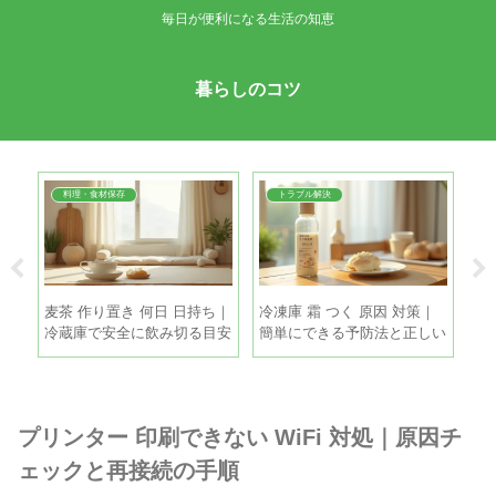
毎日が便利になる生活の知恵
暮らしのコツ
料理・食材保存
トラブル解決
帯｜
麦茶 作り置き 何日 日持ち｜
冷凍庫 霜 つく 原因 対策｜
玉
撒き
冷蔵庫で安全に飲み切る目安
簡単にできる予防法と正しい
蔵
と保存のコツ
霜取りの手順
ね
プリンター 印刷できない WiFi 対処｜原因チ
ェックと再接続の手順