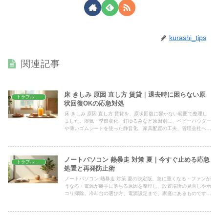
kurashi_tips
関連記事
床 きしみ 原因 直し方 賃貸｜退去時に困らない原
トラブル解決
状回復OKの応急対処
床 きしみ 原因 直し方 賃貸を、原状回復に響かない範囲で整理し
ました。湿気・季節変化・釘ゆるみなど原因別に、ベビーパウダー
や薄いゴムシートを使った静音化、家具配置の工夫、管理会社へ連
絡する目安まで、賃貸でも安心して試せる手順を解説します。
ノートパソコン 熱暴走 対策 夏｜今すぐ止める応急
トラブル解決
処置と再発防止術
ノートパソコン 熱暴走 対策 夏の決定版。急に重くなる・ファンが
うなる・電源が勝手に落ちる原因を整理し、設置場所の見直しやホ
コリ掃除、冷却台の選び方、電源設定まで、家庭にあるものですぐ
試せる手順をわかりやすく解説します。