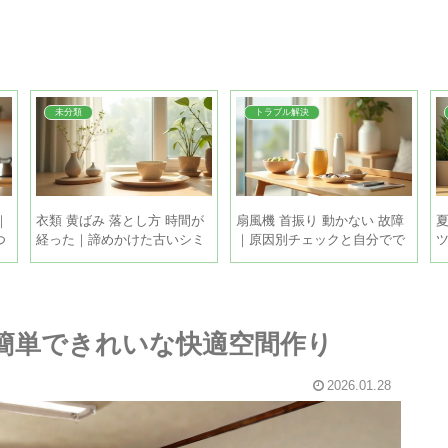
未分類
トラブル解決
｜
衣類 黄ばみ 落とし方 時間が
扇風機 首振り 動かない 故障
夏
つ
経った｜諦めかけた古いシミ
｜原因別チェックと自分でで
も家庭で復活させる方法
きる直し方
｜簡単できれいな快適空間作り
2026.01.28