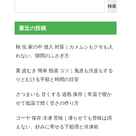
検索
最近の投稿
秋 虫 家の中 侵入 対策｜カメムシもクモも入
れない、隙間のふさぎ方
栗 皮むき 簡単 熱湯 コツ｜鬼皮も渋皮もする
りとむける手順と時間の目安
さつまいも 甘くする 追熟 保存｜常温で寝か
せて低温で焼く甘さの作り方
ゴーヤ 保存 冷凍 苦味｜凍らせても苦味は消
えない、好みに寄せる下処理と冷凍術