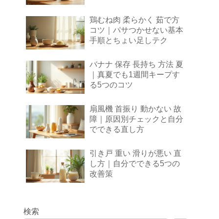
鶏むね肉 柔らかく 茹で方
コツ｜パサつかせない基本
手順とちょい足しテク
バナナ 保存 長持ち 方法 夏
｜真夏でも1週間キープす
る5つのコツ
扇風機 首振り 動かない 故
障｜原因別チェックと自分
でできる直し方
引き戸 重い 滑りが悪い 直
し方｜自分でできる5つの
改善策
検索