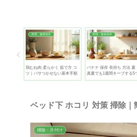
料理・食材保存
料理・食材保存
 時間 コツ
鶏むね肉 柔らかく 茹で方 コ
バナナ 保存 長持ち 方法 夏
黄金比の手
ツ｜パサつかせない基本手順
真夏でも1週間キープする5
とちょい足しテク
のコツ
ベッド下 ホコリ 対策 掃除
掃除・片付け