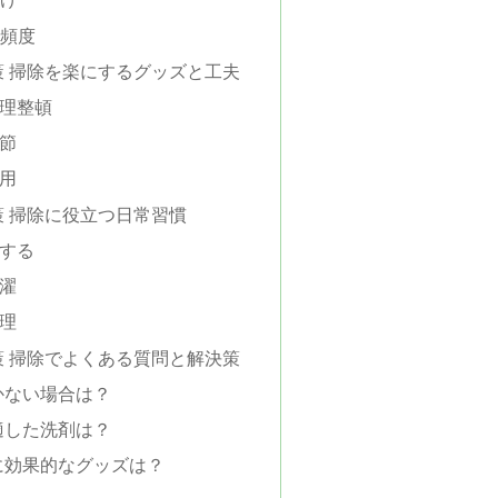
の頻度
策 掃除を楽にするグッズと工夫
理整頓
節
用
策 掃除に役立つ日常習慣
する
濯
理
策 掃除でよくある質問と解決策
かない場合は？
適した洗剤は？
に効果的なグッズは？