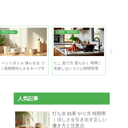
季節の悩み
料理・食材保存
トラブル
 ペットボトル 凍らせる コ
たこ 茹で方 柔らかく 時間｜
引き戸 重
ツ｜長時間冷たさをキープす
失敗しないコツと時間管理
方｜自分
る5つの方法
策
人気記事
打ち水 効果 やり方 時間帯
｜涼しさを引き出す正しい
撒き方と注意点