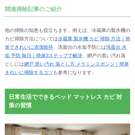
関連掃除記事のご紹介
他の掃除の知恵も役立ちます。例えば、冷蔵庫の製氷機の
カビ掃除方法については
冷蔵庫 製氷機 カビ 掃除 方法｜簡
単できれいに清潔維持
、洗面台の水垢予防には
洗面台 水
垢 予防 毎日｜簡単3ステップで解決
、網戸の黒い汚れ落
としには
網戸 黒い汚れ 落とし方 メラミンスポンジ｜簡単
きれいに掃除するコツ
も参考になります。
日常生活でできるベッド マットレス カビ 対
策の習慣