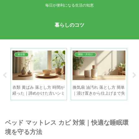
毎日が便利になる生活の知恵
暮らしのコツ
未分類
掃除・片付け
 コ
衣類 黄ばみ 落とし方 時間が
換気扇 油汚れ 落とし方 簡単
玉
手順
経った｜諦めかけた古いシミ
｜浸け置きから仕上げまで失
蔵
も家庭で復活させる方法
敗しない時短掃除
ね
ベッド マットレス カビ 対策｜快適な睡眠環
境を守る方法