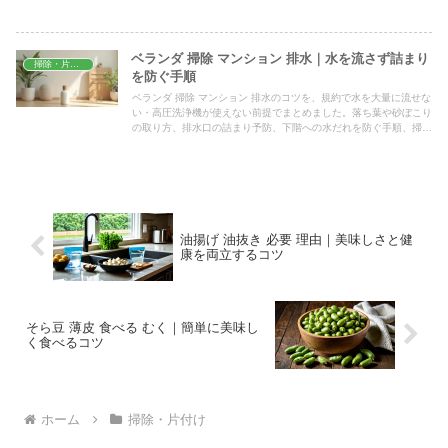
ベランダ 掃除 マンション 排水｜水を流さず詰まり
掃除・片付け
を防ぐ手順
ベランダ 掃除 マンション 排水のコツを、規約で水を大量に流せな
い・高圧洗浄機が使えない前提でまとめました。落ち葉や砂ぼこり
の取り方、排水口の詰まり予防、下階への水だれを防ぐ手順、掃除
頻度のめやすまで具体的に解説します。
油揚げ 油抜き 必要 理由｜美味しさと健
康を両立するコツ
そら豆 薄皮 食べる むく｜簡単に美味し
く食べるコツ
ホーム
掃除・片付け