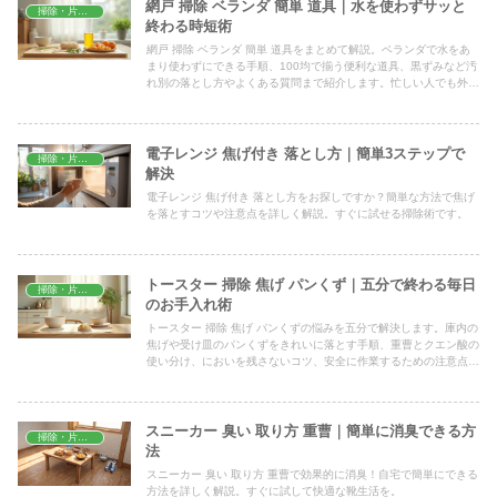
網戸 掃除 ベランダ 簡単 道具｜水を使わずサッと
掃除・片付け
終わる時短術
網戸 掃除 ベランダ 簡単 道具をまとめて解説。ベランダで水をあ
まり使わずにできる手順、100均で揃う便利な道具、黒ずみなど汚
れ別の落とし方やよくある質問まで紹介します。忙しい人でも外さ
ずに10分で網戸がきれいになるコツがわかります。
電子レンジ 焦げ付き 落とし方｜簡単3ステップで
掃除・片付け
解決
電子レンジ 焦げ付き 落とし方をお探しですか？簡単な方法で焦げ
を落とすコツや注意点を詳しく解説。すぐに試せる掃除術です。
トースター 掃除 焦げ パンくず｜五分で終わる毎日
掃除・片付け
のお手入れ術
トースター 掃除 焦げ パンくずの悩みを五分で解決します。庫内の
焦げや受け皿のパンくずをきれいに落とす手順、重曹とクエン酸の
使い分け、においを残さないコツ、安全に作業するための注意点ま
で家庭ですぐ実践できる形で具体的に紹介。
スニーカー 臭い 取り方 重曹｜簡単に消臭できる方
掃除・片付け
法
スニーカー 臭い 取り方 重曹で効果的に消臭！自宅で簡単にできる
方法を詳しく解説。すぐに試して快適な靴生活を。