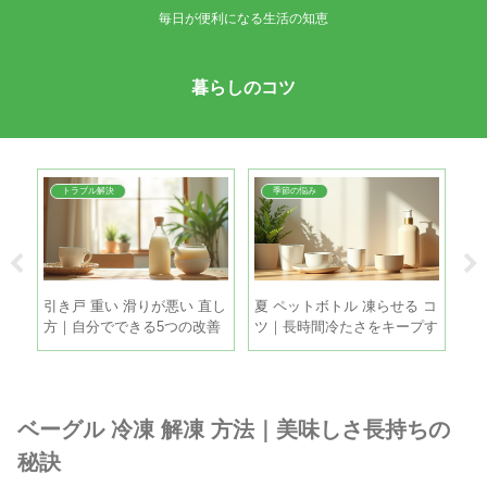
毎日が便利になる生活の知恵
暮らしのコツ
トラブル解決
季節の悩み
 使
引き戸 重い 滑りが悪い 直し
夏 ペットボトル 凍らせる コ
鶏
んや
方｜自分でできる5つの改善
ツ｜長時間冷たさをキープす
ツ
策
る5つの方法
と
ベーグル 冷凍 解凍 方法｜美味しさ長持ちの
秘訣