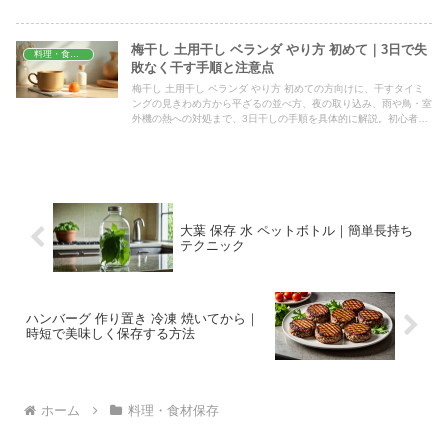
梅干し 土用干し ベランダ やり方 初めて｜3日で失
料理・食材保存
敗なく干す手順と注意点
梅干し 土用干し ベランダ やり方 初めての方向けに、干すタイミ
ングの見きわめ方から平ざるの並べ方、夜の取り込み、雨や鳥・室
外機の熱への対処まで、3日干しの手順を具体的に解説。初心者が
つまずくカビや失敗を避け、家庭のベランダで上手に仕上げるコツ
をまとめました。
大葉 保存 水 ペットボトル｜簡単長持ち
テクニック
ハンバーグ 作り置き 冷凍 焼いてから｜
時短で美味しく保存する方法
ホーム
料理・食材保存