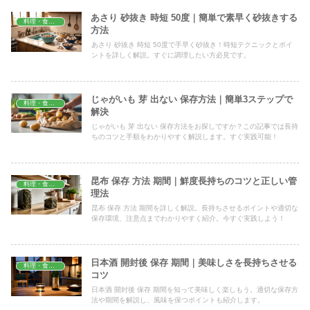
あさり 砂抜き 時短 50度｜簡単で素早く砂抜きする
料理・食材保存
方法
あさり 砂抜き 時短 50度で手早く砂抜き！時短テクニックとポイ
ントを詳しく解説。すぐに調理したい方必見です。
じゃがいも 芽 出ない 保存方法｜簡単3ステップで
料理・食材保存
解決
じゃがいも 芽 出ない 保存方法をお探しですか？この記事では長持
ちのコツと手順をわかりやすく解説します。すぐ実践可能！
昆布 保存 方法 期間｜鮮度長持ちのコツと正しい管
料理・食材保存
理法
昆布 保存 方法 期間を詳しく解説。長持ちさせるポイントや適切な
保存環境、注意点までわかりやすく紹介。今すぐ実践しよう！
日本酒 開封後 保存 期間｜美味しさを長持ちさせる
料理・食材保存
コツ
日本酒 開封後 保存 期間を知って美味しく楽しもう。適切な保存方
法や期間を解説し、風味を保つポイントも紹介します。