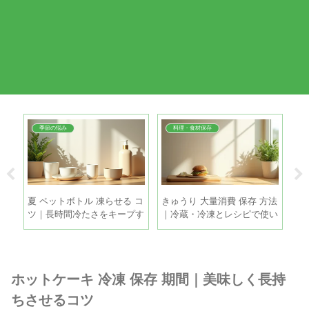
季節の悩み
料理・食材保存
夏
夏 ペットボトル 凍らせる コ
きゅうり 大量消費 保存 方法
引
る5
ツ｜長時間冷たさをキープす
｜冷蔵・冷凍とレシピで使い
方
る5つの方法
きるコツ
策
ホットケーキ 冷凍 保存 期間｜美味しく長持
ちさせるコツ