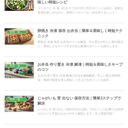
味しい時短レシピ
ズッキーニ 生 食べれる サラダの作り方やポイントを紹介。新鮮な
食感を楽しみながら、簡単にヘルシーな一品を作りましょう！
卵焼き 冷凍 保存 お弁当｜簡単＆美味しく時短テク
料理・食材保存
ニック
卵焼き 冷凍 保存 お弁当のコツを解説。作り置きや忙しい朝の味方
に。美味しさをキープする方法と解凍のポイントも紹介します。
お弁当 作り置き 冷凍 解凍｜時短＆美味しさキープ
料理・食材保存
のコツ
お弁当 作り置き 冷凍 解凍の方法を徹底解説。忙しい朝も簡単時
短！食材の鮮度を保ち美味しく仕上げるポイントも紹介。
じゃがいも 芽 出ない 保存方法｜簡単3ステップで
料理・食材保存
解決
じゃがいも 芽 出ない 保存方法をお探しですか？この記事では長持
ちのコツと手順をわかりやすく解説します。すぐ実践可能！